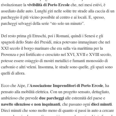
vivibilità di Porto Ercole
rivoluzionare la
che, nei mesi estivi, è
assediato dalle auto. Lunghi giri nelle solite tre strade alla caccia di un
parcheggio il più vicino possibile al centro e ai locali. E, spesso,
parcheggi selvaggi della serie “sto solo un minuto”.
Del resto prima gli Etruschi, poi i Romani, quindi i Senesi e gli
spagnoli dello Stato dei Presidi, mica potevano immaginare che nel
XXI secolo il borgo marinaro che era sulla via marittima per la
Provenza e poi fortificato e cresciuto nel XVI, XVII e XVIII secolo,
potesse essere ostaggio di mostri metallici e fumanti monossido di
carbonio e altri veleni. Insomma, le strade sono quelle, gli spazi sono
quelli di allora.
Associazione Imprenditori di Porto Ercole
Ecco che Aipe, l’
, ha
pensato alla mobilità elettrica. Con un progetto sensato, dettagliato,
due parcheggi
ambizioso che prevede
alle estremità del paese e
navette silenziose e non inquinanti
dieci minuti
, che passano ogni
.
Dieci minuti che sono molto meno di quanto si passi in auto a cercare