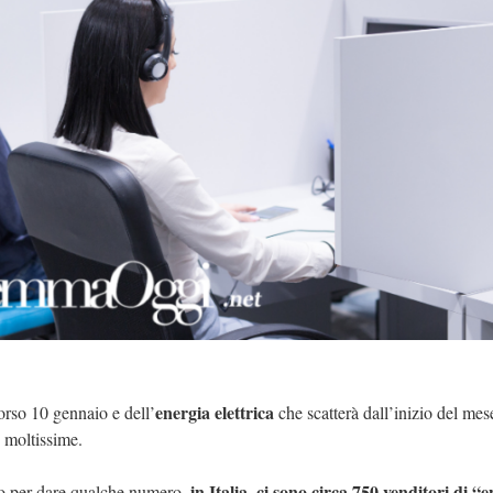
energia elettrica
orso 10 gennaio e dell’
che scatterà dall’inizio del mes
no moltissime.
in Italia, ci sono circa 750 venditori di “
to per dare qualche numero,