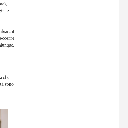
re),
gini e
biare il
occorre
hiunque,
tà che
ità sono