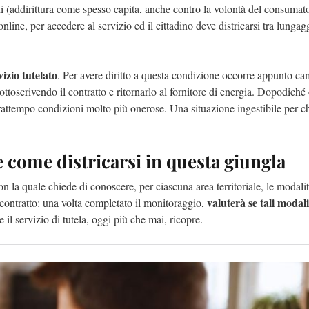
di (addirittura come spesso capita, anche contro la volontà del consumato
online, per accedere al servizio ed il cittadino deve districarsi tra lungag
izio tutelato
. Per avere diritto a questa condizione occorre appunto cam
sottoscrivendo il contratto e ritornarlo al fornitore di energia. Dopodiché
rattempo condizioni molto più onerose. Una situazione ingestibile per c
 come districarsi in questa giungla
on la quale chiede di conoscere, per ciascuna area territoriale, le modali
valuterà se tali modal
 contratto: una volta completato il monitoraggio,
 il servizio di tutela, oggi più che mai, ricopre.