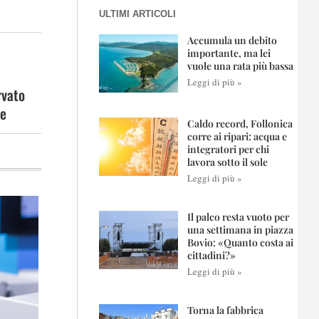
ULTIMI ARTICOLI
Accumula un debito
importante, ma lei
vuole una rata più bassa
Leggi di più »
rvato
ve
Caldo record, Follonica
corre ai ripari: acqua e
integratori per chi
lavora sotto il sole
Leggi di più »
Il palco resta vuoto per
una settimana in piazza
Bovio: «Quanto costa ai
cittadini?»
Leggi di più »
Torna la fabbrica