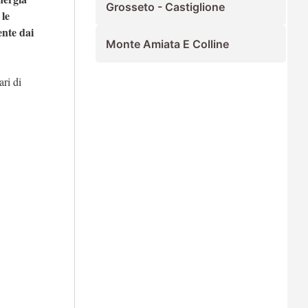
Grosseto - Castiglione
 le
nte dai
Monte Amiata E Colline
ari di