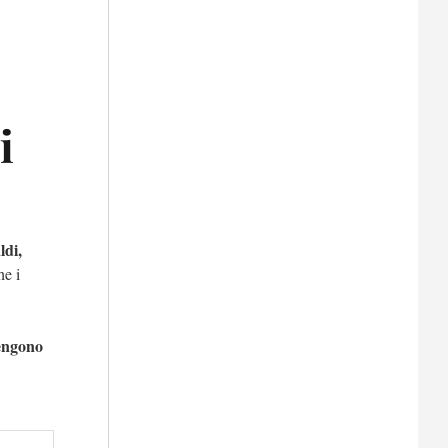
i
ldi,
he i
engono