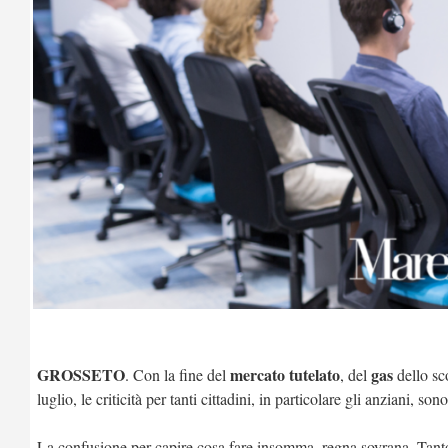
GROSSETO
mercato tutelato
gas
. Con la fine del
, del
dello sc
luglio, le criticità per tanti cittadini, in particolare gli anziani, so
La confusione per capire cosa fare insomma, regna sovrana. Tan