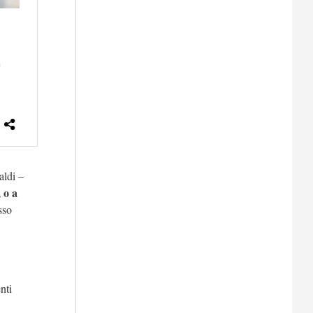
ldi –
 o a
sso
nti