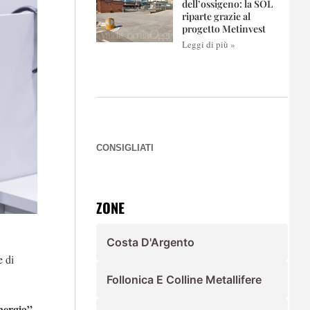
dell’ossigeno: la SOL
riparte grazie al
progetto Metinvest
Leggi di più »
CONSIGLIATI
ZONE
Costa D'Argento
e di
Follonica E Colline Metallifere
energia”