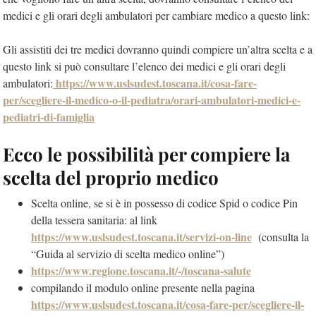
medici e gli orari degli ambulatori per cambiare medico a questo link:
Gli assistiti dei tre medici dovranno quindi compiere un’altra scelta e a
questo link si può consultare l’elenco dei medici e gli orari degli
https://www.uslsudest.toscana.it/cosa-fare-
ambulatori:
per/scegliere-il-medico-o-il-pediatra/orari-ambulatori-medici-e-
pediatri-di-famiglia
Ecco le possibilità per compiere la
scelta del proprio medico
Scelta online, se si è in possesso di codice Spid o codice Pin
della tessera sanitaria: al link
https://www.uslsudest.toscana.it/servizi-on-line
(consulta la
“Guida al servizio di scelta medico online”)
https://www.regione.toscana.it/-/toscana-salute
compilando il modulo online presente nella pagina
https://www.uslsudest.toscana.it/cosa-fare-per/scegliere-il-