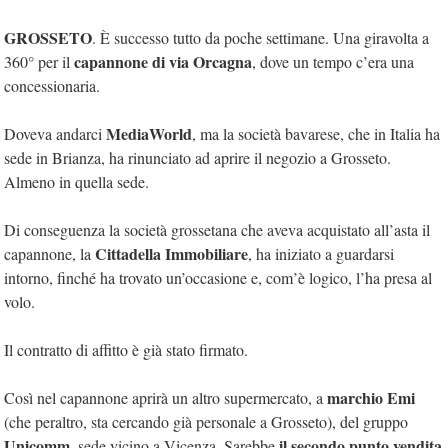
GROSSETO
. È successo tutto da poche settimane. Una giravolta a
capannone di via Orcagna
360° per il
, dove un tempo c’era una
concessionaria.
MediaWorld
Doveva andarci
, ma la società bavarese, che in Italia ha
sede in Brianza, ha rinunciato ad aprire il negozio a Grosseto.
Almeno in quella sede.
Di conseguenza la società grossetana che aveva acquistato all’asta il
Cittadella Immobiliare
capannone, la
, ha iniziato a guardarsi
intorno, finché ha trovato un’occasione e, com’è logico, l’ha presa al
volo.
Il contratto di affitto è già stato firmato.
marchio Emi
Così nel capannone aprirà un altro supermercato, a
(che peraltro, sta cercando già personale a Grosseto), del gruppo
Unicomm
il secondo punto vendita
, sede vicino a Vicenza. Sarebbe