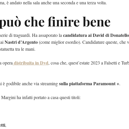
ma, è andato nella sala anche una seconda e una terza volta.
può che finire bene
candidatura ai David di Donatello
serie di traguardi. Ha assaporato la
Nastri d’Argento
 ai
(come miglior esordio). Candidature queste, che 
atuetta tra le mani.
distribuita in Dvd
a opera
, cosa che, quest’estate 2023 a Falsetti e Tur
sulla piattaforma Paramount +
ni è godibile anche via streaming
.
argini ha infatti portato a casa questi titoli:
tti
,