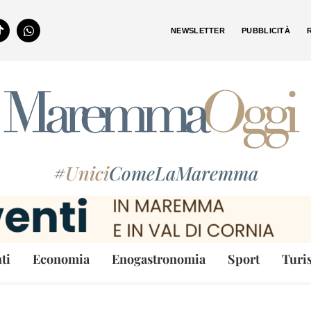
NEWSLETTER
PUBBLICITÀ
#
Unici
ComeLaMaremma
ti
Economia
Enogastronomia
Sport
Turi