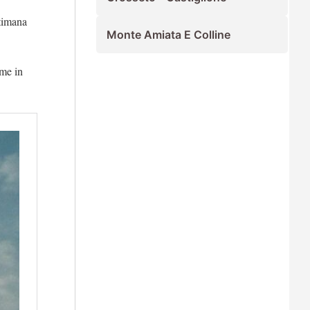
ttimana
Monte Amiata E Colline
lme in