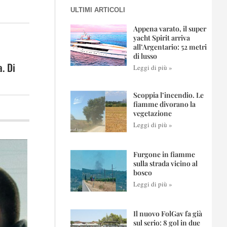
ULTIMI ARTICOLI
Appena varato, il super
yacht Spirit arriva
all’Argentario: 52 metri
di lusso
a. Di
Leggi di più »
Scoppia l’incendio. Le
fiamme divorano la
vegetazione
Leggi di più »
Furgone in fiamme
sulla strada vicino al
bosco
Leggi di più »
Il nuovo FolGav fa già
sul serio: 8 gol in due