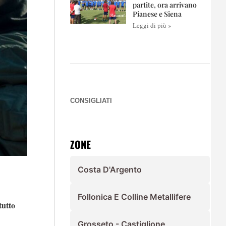
partite, ora arrivano
Pianese e Siena
Leggi di più »
CONSIGLIATI
ZONE
Costa D'Argento
Follonica E Colline Metallifere
tutto
Grosseto - Castiglione