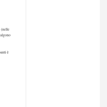
(nelle
valgono
banti è