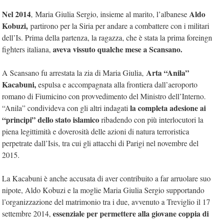
Nel 2014
Aldo
,
Maria Giulia Sergio, insieme al marito, l’albanese
Kobuzi,
partirono per la Siria per andare a combattere con i militari
dell’Is. Prima della partenza, la ragazza, che è stata la prima foreingn
aveva vissuto qualche mese a Scansano.
fighters italiana,
Arta “Anila”
A Scansano fu arrestata la zia di Maria Giulia,
Kacabuni,
espulsa e accompagnata alla frontiera dall’aeroporto
romano di Fiumicino con provvedimento del Ministro dell’Interno.
la completa adesione ai
“Anila” condivideva con gli altri indagati
“principi” dello stato islamico
ribadendo con più interlocutori la
piena legittimità e doverosità delle azioni di natura terroristica
perpetrate dall’Isis, tra cui gli attacchi di Parigi nel novembre del
2015.
La Kacabuni è anche accusata di aver contribuito a far arruolare suo
nipote, Aldo Kobuzi e la moglie Maria Giulia Sergio supportando
l’organizzazione del matrimonio tra i due, avvenuto a Treviglio il 17
essenziale per permettere alla giovane coppia di
settembre 2014,