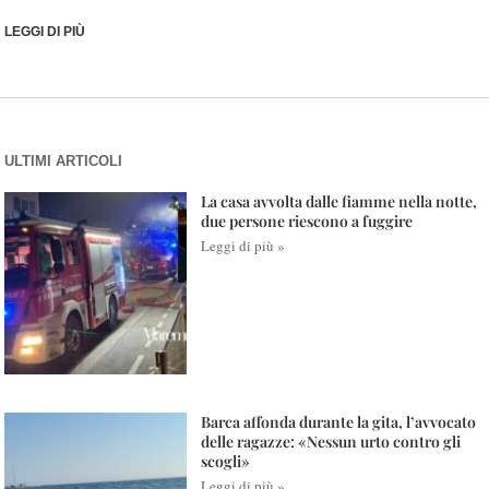
LEGGI DI PIÙ
ULTIMI ARTICOLI
La casa avvolta dalle fiamme nella notte,
due persone riescono a fuggire
Leggi di più »
Barca affonda durante la gita, l’avvocato
delle ragazze: «Nessun urto contro gli
scogli»
Leggi di più »