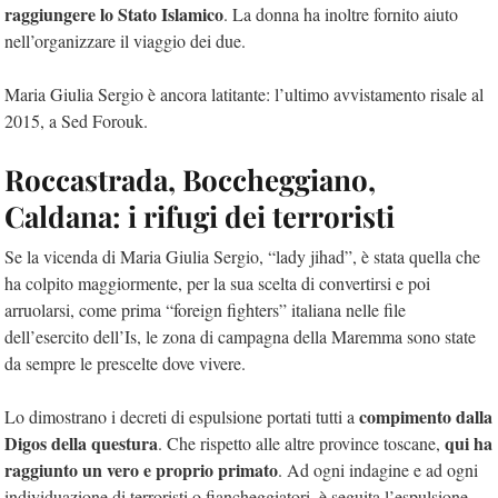
raggiungere lo Stato Islamico
. La donna ha inoltre fornito aiuto
nell’organizzare il viaggio dei due.
Maria Giulia Sergio è ancora latitante: l’ultimo avvistamento risale al
2015, a Sed Forouk.
Roccastrada, Boccheggiano,
Caldana: i rifugi dei terroristi
Se la vicenda di Maria Giulia Sergio, “lady jihad”, è stata quella che
ha colpito maggiormente, per la sua scelta di convertirsi e poi
arruolarsi, come prima “foreign fighters” italiana nelle file
dell’esercito dell’Is, le zona di campagna della Maremma sono state
da sempre le prescelte dove vivere.
compimento dalla
Lo dimostrano i decreti di espulsione portati tutti a
Digos della questura
qui ha
. Che rispetto alle altre province toscane,
raggiunto un vero e proprio primato
. Ad ogni indagine e ad ogni
individuazione di terroristi o fiancheggiatori, è seguita l’espulsione