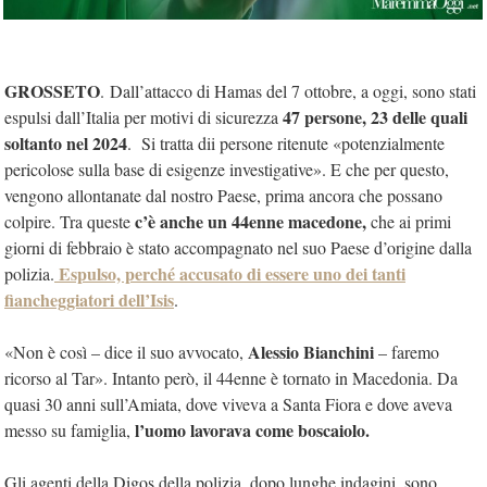
GROSSETO
. Dall’attacco di Hamas del 7 ottobre, a oggi, sono stati
47 persone, 23 delle quali
espulsi dall’Italia per motivi di sicurezza
soltanto nel 2024
. Si tratta dii persone ritenute «potenzialmente
pericolose sulla base di esigenze investigative». E che per questo,
vengono allontanate dal nostro Paese, prima ancora che possano
c’è anche un 44enne macedone,
colpire. Tra queste
che ai primi
giorni di febbraio è stato accompagnato nel suo Paese d’origine dalla
Espulso, perché accusato di essere uno dei tanti
polizia.
fiancheggiatori dell’Isis
.
Alessio Bianchini
«Non è così – dice il suo avvocato,
– faremo
ricorso al Tar». Intanto però, il 44enne è tornato in Macedonia. Da
quasi 30 anni sull’Amiata, dove viveva a Santa Fiora e dove aveva
l’uomo lavorava come boscaiolo.
messo su famiglia,
Gli agenti della Digos della polizia, dopo lunghe indagini, sono