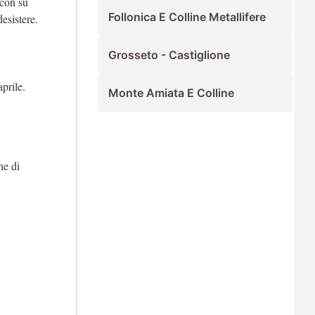
 con su
Follonica E Colline Metallifere
desistere.
Grosseto - Castiglione
prile.
Monte Amiata E Colline
he di