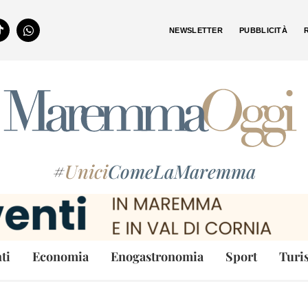
NEWSLETTER
PUBBLICITÀ
#
Unici
ComeLaMaremma
ti
Economia
Enogastronomia
Sport
Turi