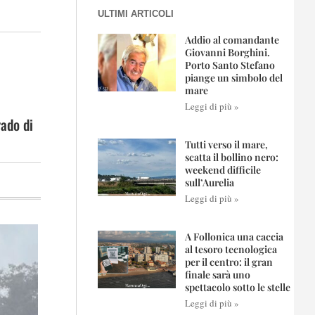
ULTIMI ARTICOLI
Addio al comandante
Giovanni Borghini.
Porto Santo Stefano
piange un simbolo del
mare
Leggi di più »
rado di
Tutti verso il mare,
scatta il bollino nero:
weekend difficile
sull’Aurelia
Leggi di più »
A Follonica una caccia
al tesoro tecnologica
per il centro: il gran
finale sarà uno
spettacolo sotto le stelle
Leggi di più »