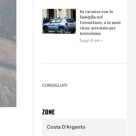
In vacanza con la
famiglia nel
Grossetano, a 16 anni
viene arrestato per
terrorismo
Leggi di più »
CONSIGLIATI
ZONE
Costa D'Argento