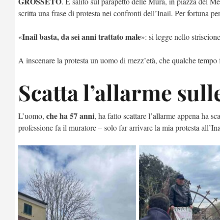
GROSSETO
. È salito sul parapetto delle Mura, in piazza del M
scritta una frase di protesta nei confronti dell’Inail. Per fortuna p
Inail basta, da sei anni trattato male
«
»: si legge nello striscio
A inscenare la protesta un uomo di mezz’età, che qualche tempo fa s
Scatta l’allarme sul
che ha 57 anni
L’uomo,
, ha fatto scattare l’allarme appena ha s
professione fa il muratore – solo far arrivare la mia protesta all’Ina