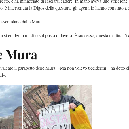
ercato, e ha minacciato di lasciarsi cadere. In mano aveva uno striscione
erò, è intervenuta la Digos della questura: gli agenti lo hanno convinto a 
ne sventolano dalle Mura.
i era ferito un dito sul posto di lavoro. È successo, questa mattina, 5 a
le Mura
cavalcato il parapetto delle Mura. «Ma non volevo uccidermi – ha detto c
il».