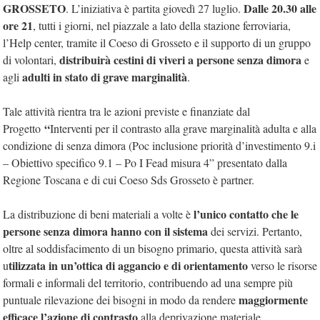
GROSSETO
Dalle 20.30 alle
. L’iniziativa è partita giovedì 27 luglio.
ore 21
, tutti i giorni, nel piazzale a lato della stazione ferroviaria,
l’Help center, tramite il Coeso di Grosseto e il supporto di un gruppo
distribuirà cestini di viveri a persone senza dimora
di volontari,
e
adulti in stato di grave marginalità
agli
.
Tale attività rientra tra le azioni previste e finanziate dal
“
Progetto
Interventi per il contrasto alla grave marginalità adulta e alla
condizione di senza dimora (Poc inclusione priorità d’investimento 9.i
– Obiettivo specifico 9.1 – Po I Fead misura 4” presentato dalla
Regione Toscana e di cui Coeso Sds Grosseto è partner.
l’unico contatto che le
La distribuzione di beni materiali a volte è
persone senza dimora hanno con il sistema
dei servizi. Pertanto,
oltre al soddisfacimento di un bisogno primario, questa attività sarà
tilizzata in un’ottica di aggancio e di orientamento
u
verso le risorse
formali e informali del territorio, contribuendo ad una sempre più
maggiormente
puntuale rilevazione dei bisogni in modo da rendere
efficace l’azione di contrasto
alla deprivazione materiale.