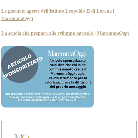
Le giornate aperte dell’istituto Leopoldo II di Lorena |
MaremmaOggi
La scuola che prepara allo sviluppo agricolo | MaremmaOggi