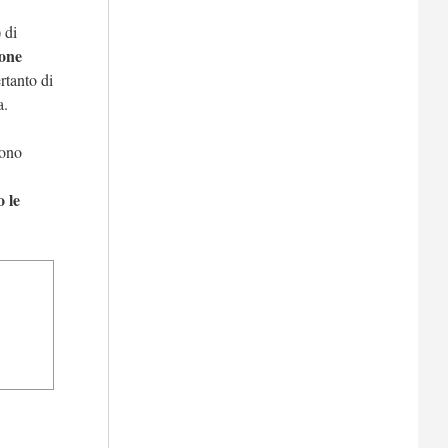
 di
ione
rtanto di
a.
sono
o le