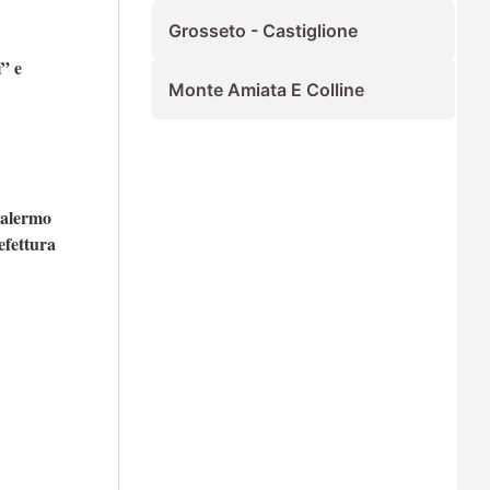
Grosseto - Castiglione
” e
Monte Amiata E Colline
alermo
efettura