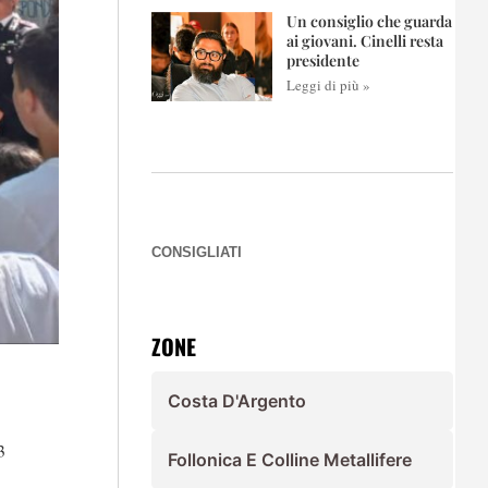
Un consiglio che guarda
ai giovani. Cinelli resta
presidente
Leggi di più »
CONSIGLIATI
ZONE
Costa D'Argento
3
Follonica E Colline Metallifere