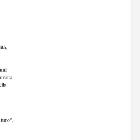
ità
,
cuni
nvolto
ella
uturo”
,