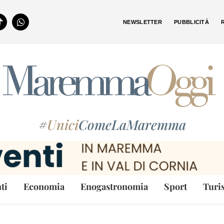
NEWSLETTER
PUBBLICITÀ
#
Unici
ComeLaMaremma
ti
Economia
Enogastronomia
Sport
Turi