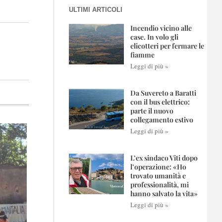
ULTIMI ARTICOLI
Incendio vicino alle
case. In volo gli
elicotteri per fermare le
fiamme
Leggi di più »
Da Suvereto a Baratti
con il bus elettrico:
parte il nuovo
collegamento estivo
Leggi di più »
L’ex sindaco Viti dopo
l’operazione: «Ho
trovato umanità e
professionalità, mi
hanno salvato la vita»
Leggi di più »