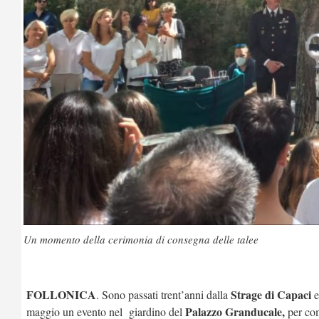
Un momento della cerimonia di consegna delle talee
FOLLONICA
Strage di Capaci
. Sono passati trent’anni dalla
e
Palazzo Granducale,
maggio un evento nel giardino del
per co