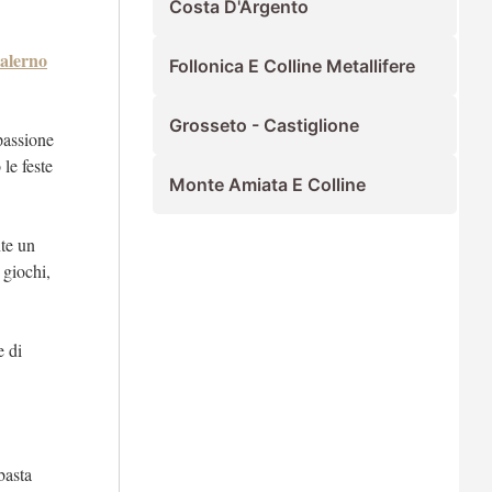
Costa D'Argento
alerno
Follonica E Colline Metallifere
Grosseto - Castiglione
passione
le feste
Monte Amiata E Colline
ente un
 giochi,
e di
basta