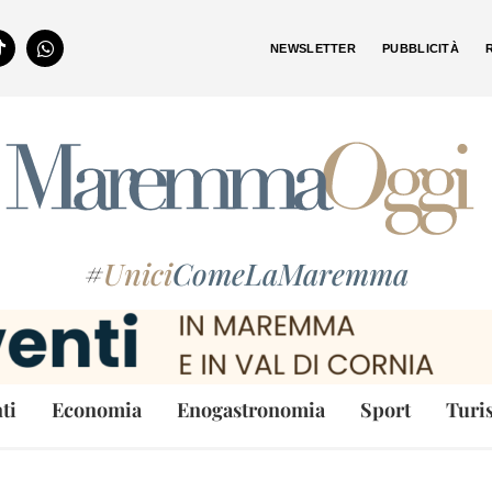
NEWSLETTER
PUBBLICITÀ
#
Unici
ComeLaMaremma
ti
Economia
Enogastronomia
Sport
Turi