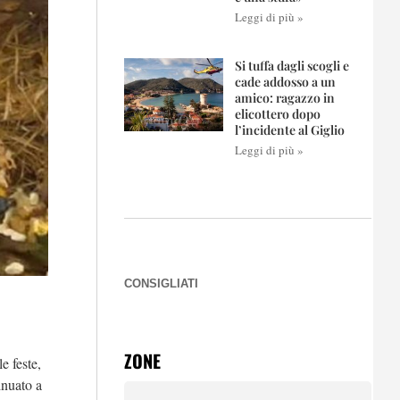
Leggi di più »
Si tuffa dagli scogli e
cade addosso a un
amico: ragazzo in
elicottero dopo
l’incidente al Giglio
Leggi di più »
CONSIGLIATI
ZONE
e feste,
inuato a