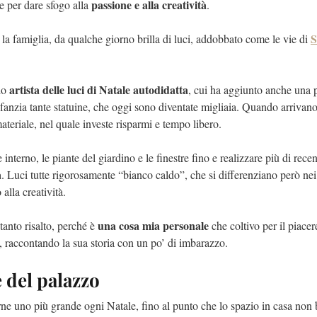
passione e alla creatività
le per dare sfogo alla
.
S
la famiglia, da qualche giorno brilla di luci, addobbato come le vie di
artista delle luci di Natale autodidatta
rio
, cui ha aggiunto anche una 
nfanzia tante statuine, che oggi sono diventate migliaia. Quando arrivano 
teriale, nel quale investe risparmi e tempo libero.
le interno, le piante del giardino e le finestre fino e realizzare più di rec
a
. Luci tutte rigorosamente “bianco caldo”, che si differenziano però nei
alla creatività.
una cosa mia personale
anto risalto, perché è
che coltivo per il piacer
 raccontando la sua storia con un po’ di imbarazzo.
e del palazzo
arne uno più grande ogni Natale, fino al punto che lo spazio in casa non 