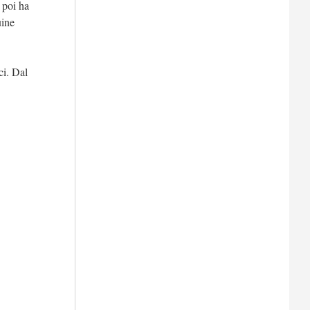
 poi ha
uine
ci. Dal