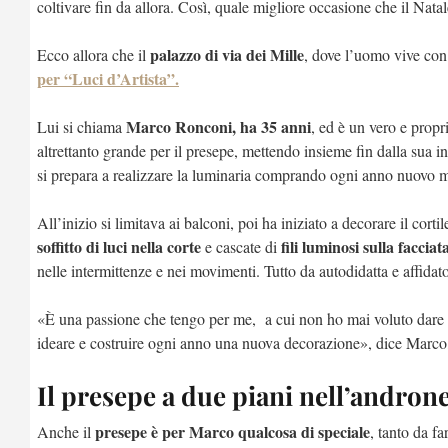
coltivare fin da allora. Così, quale migliore occasione che il Nata
palazzo di via dei Mille
Ecco allora che il
, dove l’uomo vive con 
per “Luci d’Artista”.
Marco Ronconi, ha 35 anni
Lui si chiama
, ed è un vero e prop
altrettanto grande per il presepe, mettendo insieme fin dalla sua i
si prepara a realizzare la luminaria comprando ogni anno nuovo ma
All’inizio si limitava ai balconi, poi ha iniziato a decorare il corti
soffitto di luci nella corte
fili luminosi sulla facciat
e cascate di
nelle intermittenze e nei movimenti. Tutto da autodidatta e affidato 
«È una passione che tengo per me, a cui non ho mai voluto dare t
ideare e costruire ogni anno una nuova decorazione», dice Marco,
Il presepe a due piani nell’andron
presepe è per Marco qualcosa di speciale
Anche il
, tanto da f