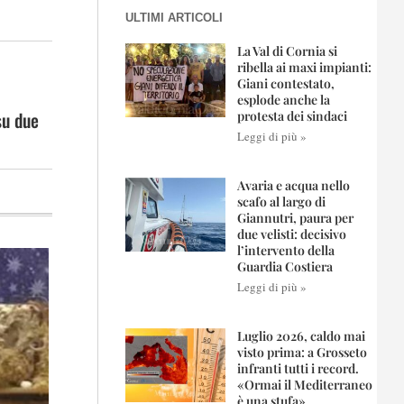
ULTIMI ARTICOLI
La Val di Cornia si
ribella ai maxi impianti:
Giani contestato,
esplode anche la
su due
protesta dei sindaci
Leggi di più »
Avaria e acqua nello
scafo al largo di
Giannutri, paura per
due velisti: decisivo
l’intervento della
Guardia Costiera
Leggi di più »
Luglio 2026, caldo mai
visto prima: a Grosseto
infranti tutti i record.
«Ormai il Mediterraneo
è una stufa»