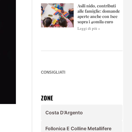
Asili nido, contributi
alle famiglie: domande
aperte anche con Isee
sopra i 40mila euro
Leggi di più »
CONSIGLIATI
ZONE
Costa D'Argento
Follonica E Colline Metallifere