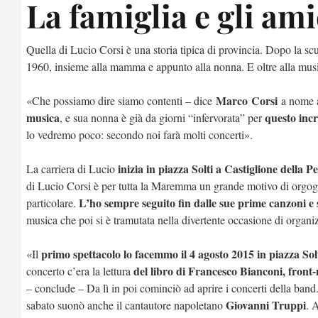
La famiglia e gli ami
Quella di Lucio Corsi è una storia tipica di provincia. Dopo la s
1960, insieme alla mamma e appunto alla nonna. E oltre alla mus
Marco
Corsi
«Che possiamo dire siamo contenti
– dice
a nome 
musica
questo incr
, e sua nonna è già da giorni “infervorata” per
lo vedremo poco: secondo noi farà molti concerti».
inizia in piazza Solti a Castiglione della P
La carriera di Lucio
di Lucio Corsi è per tutta la Maremma un grande motivo di orgog
L’ho sempre seguito fin dalle sue prime canzoni e s
particolare.
musica che poi si è tramutata nella divertente occasione di organi
primo spettacolo lo facemmo il 4 agosto 2015 in piazza Sol
«Il
del libro di Francesco Bianconi, front
concerto c’era la lettura
– conclude – Da lì in poi cominciò ad aprire i concerti della band
Giovanni Truppi
sabato suonò anche il cantautore napoletano
. 