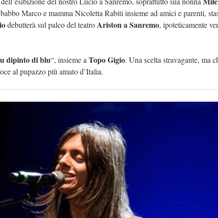
Mil
a dell’esibizione del nostro Lucio a Sanremo, soprattutto sua nonna
, babbo Marco e mamma Nicoletta Rabiti insieme ad amici e parenti, sta
io
Ariston a Sanremo
debutterà sul palco del teatro
, ipoteticamente ve
u dipinto di blu
Topo Gigio
“, insieme a
. Una scelta stravagante, ma c
voce al pupazzo più amato d’Italia.