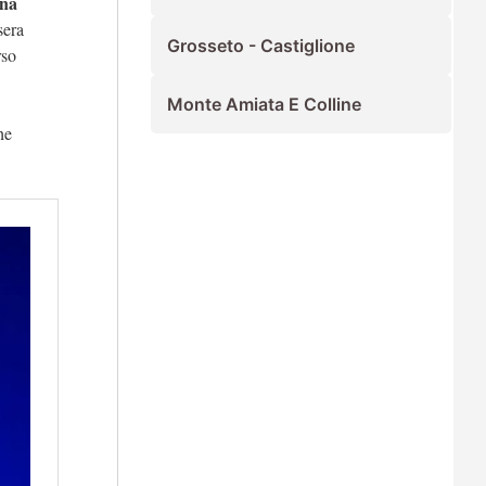
ena
sera
Grosseto - Castiglione
rso
Monte Amiata E Colline
he