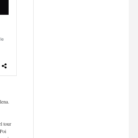
lena.
l tour
 Poi