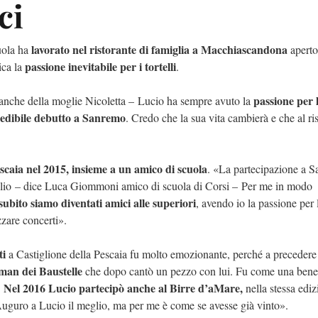
ci
lavorato nel ristorante di famiglia a Macchiascandona
cuola ha
aperto
passione inevitabile per i tortelli
ica la
.
passione per 
anche della moglie Nicoletta –
Lucio ha sempre avuto la
edibile debutto a Sanremo
. Credo che la sua vita cambierà e che al ri
escaia nel 2015, insieme a un amico di scuola
. «La partecipazione a 
lio
– dice Luca Giommoni amico di scuola di Corsi –
Per me in modo
ubito siamo diventati amici alle superiori
, avendo io la passione per 
zzare concerti».
ti
a Castiglione della Pescaia fu molto emozionante, perché a precedere 
-man dei Baustelle
che dopo cantò un pezzo con lui. Fu come una bene
Nel 2016 Lucio partecipò anche al Birre d’aMare,
.
nella stessa ediz
Auguro a Lucio il meglio, ma per me è come se avesse già vinto».