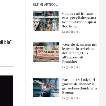
ULTIMI ARTICOLI
Cinque cani trovano
casa, per gli altri scatta
la mobilitazione: quasi
800 firme
Leggi di più »
di blu”,
«Acciaio sì, ma non per
le armi»: lo striscione
del Camping CIG
all’ingresso di
Piombino
Leggi di più »
Bartolini tra i migliori
giovani del mondo: il
grossetano chiude 23° a
Eugene
Leggi di più »