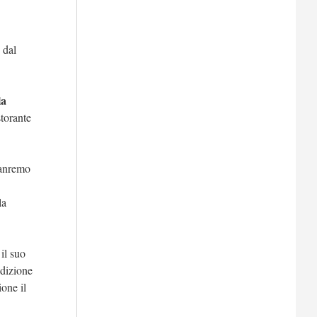
 dal
la
storante
Sanremo
la
il suo
dizione
ione il