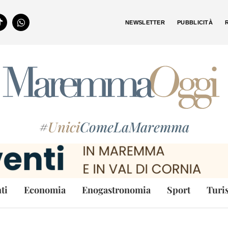
NEWSLETTER
PUBBLICITÀ
#
Unici
ComeLaMaremma
ti
Economia
Enogastronomia
Sport
Turi