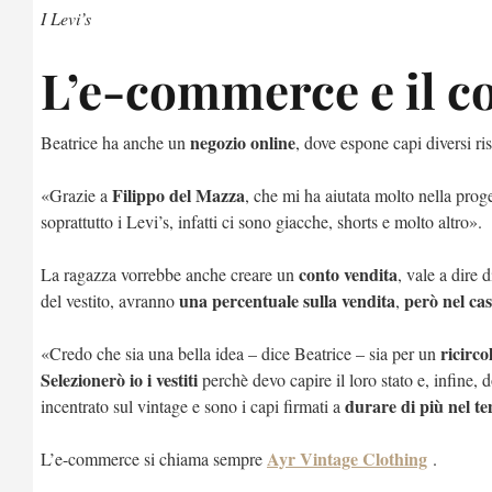
I Levi’s
L’e-commerce e il c
negozio online
Beatrice ha anche un
, dove espone capi diversi ri
Filippo del Mazza
«Grazie a
, che mi ha aiutata molto nella proge
soprattutto i Levi’s, infatti ci sono giacche, shorts e molto altro».
conto vendita
La ragazza vorrebbe anche creare un
, vale a dire 
una percentuale sulla vendita
però nel cas
del vestito, avranno
,
ricirco
«Credo che sia una bella idea – dice Beatrice – sia per un
Selezionerò io i vestiti
perchè devo capire il loro stato e, infine
durare di più nel t
incentrato sul vintage e sono i capi firmati a
Ayr Vintage Clothing
L’e-commerce si chiama sempre
.