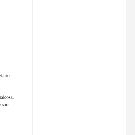
etario
ualcosa.
gozio