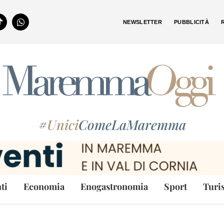
NEWSLETTER
PUBBLICITÀ
#
Unici
ComeLaMaremma
ti
Economia
Enogastronomia
Sport
Turi