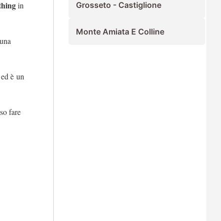
thing
in
Grosseto - Castiglione
Monte Amiata E Colline
 una
, ed è un
so fare