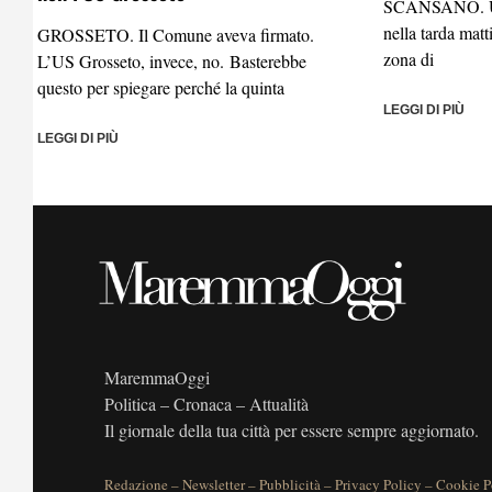
SCANSANO. Un
nella tarda matt
GROSSETO. Il Comune aveva firmato.
zona di
L’US Grosseto, invece, no. Basterebbe
questo per spiegare perché la quinta
LEGGI DI PIÙ
LEGGI DI PIÙ
MaremmaOggi
Politica – Cronaca – Attualità
Il giornale della tua città per essere sempre aggiornato.
Redazione
–
Newsletter
–
Pubblicità
–
Privacy Policy
–
Cookie P