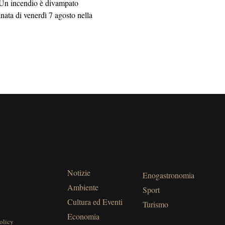
 incendio è divampato
inata di venerdì 7 agosto nella
Notizie
Enogastronomia
Ambiente
Sport
Cultura ed Eventi
Turismo
Economia
olicy