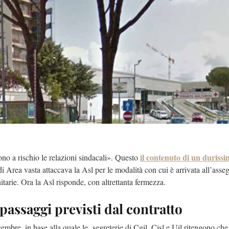
il contenuto di un duriss
ono a rischio le relazioni sindacali». Questo
di Area vasta attaccava la Asl per le modalità con cui è arrivata all’ass
nitarie. Ora la Asl risponde, con altrettanta fermezza.
 i passaggi previsti dal contratto
cembre, in base alla quale le segreterie di Cgil, Cisl e Uil ritengono che