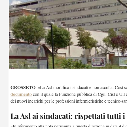
GROSSETO
. «La Asl mortifica i sindacati e non ascolta. Così s
documento
con il quale la Funzione pubblica di Cgil, Cisl e Uil 
dei nuovi incarichi per le professioni infermieristiche e tecnico-sa
La Asl ai sindacati: rispettati tutti
«In riferimento alla nota pervenuta a questa direzione in data 9 di