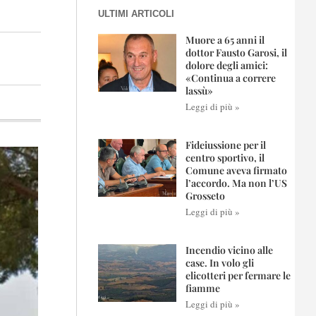
ULTIMI ARTICOLI
Muore a 65 anni il
dottor Fausto Garosi, il
dolore degli amici:
«Continua a correre
lassù»
Leggi di più »
Fideiussione per il
centro sportivo, il
Comune aveva firmato
l’accordo. Ma non l’US
Grosseto
Leggi di più »
Incendio vicino alle
case. In volo gli
elicotteri per fermare le
fiamme
Leggi di più »