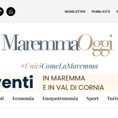
NEWSLETTER
PUBBLICITÀ
#
Unici
ComeLaMaremma
ti
Economia
Enogastronomia
Sport
Turi