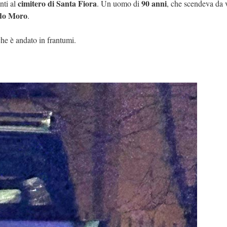
cimitero di Santa Fiora
90 anni
nti al
. Un uomo di
, che scendeva da v
ldo Moro
.
che è andato in frantumi.