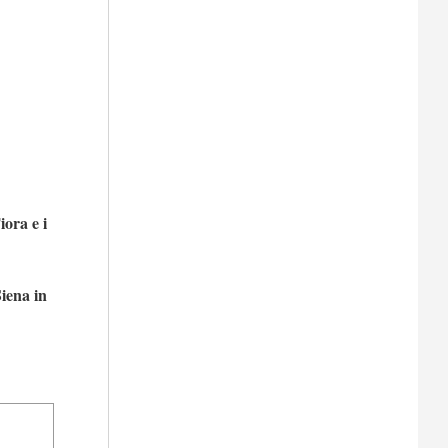
iora e i
Siena in