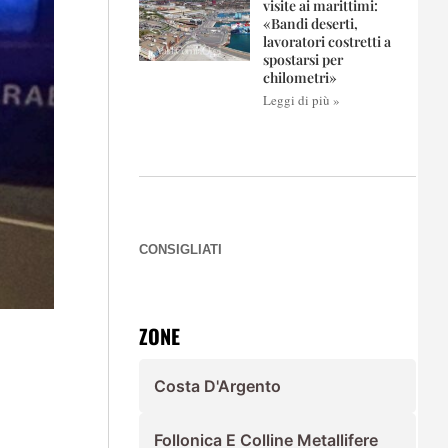
visite ai marittimi:
«Bandi deserti,
lavoratori costretti a
spostarsi per
chilometri»
Leggi di più »
CONSIGLIATI
ZONE
Costa D'Argento
Follonica E Colline Metallifere