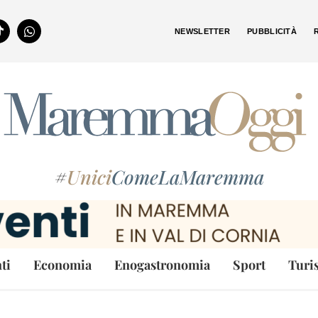
NEWSLETTER
PUBBLICITÀ
#
Unici
ComeLaMaremma
ti
Economia
Enogastronomia
Sport
Turi