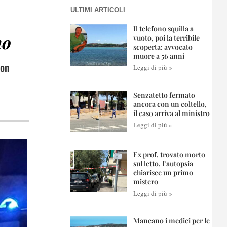
ULTIMI ARTICOLI
Il telefono squilla a
mo
vuoto, poi la terribile
scoperta: avvocato
muore a 56 anni
con
Leggi di più »
Senzatetto fermato
ancora con un coltello,
il caso arriva al ministro
Leggi di più »
Ex prof. trovato morto
sul letto, l’autopsia
chiarisce un primo
mistero
Leggi di più »
Mancano i medici per le