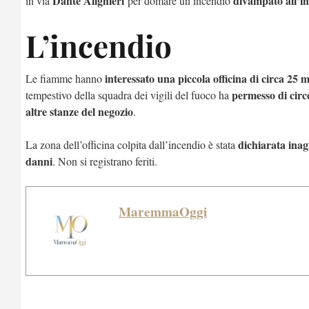
Dante Alighieri
divampato all’int
in via
per domare un incendio
L’incendio
interessato una piccola officina di circa 25 
Le fiamme hanno
permesso di circ
tempestivo della squadra dei vigili del fuoco ha
altre stanze del negozio
.
dichiarata inagi
La zona dell’officina colpita dall’incendio è stata
danni
. Non si registrano feriti.
MaremmaOggi