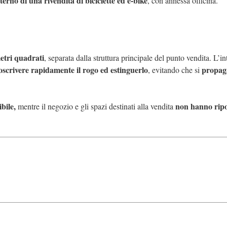
erno di una rivendita di biciclette ed e-bike
, con annessa officina.
metri quadrati
, separata dalla struttura principale del punto vendita. L’i
oscrivere rapidamente il rogo ed estinguerlo
propaga
, evitando che si
bile,
non hanno ripo
mentre il negozio e gli spazi destinati alla vendita