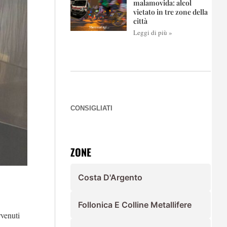
malamovida: alcol
vietato in tre zone della
città
Leggi di più »
CONSIGLIATI
ZONE
Costa D'Argento
Follonica E Colline Metallifere
venuti