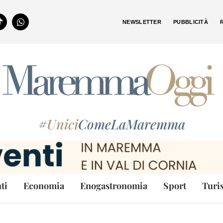
NEWSLETTER
PUBBLICITÀ
#
Unici
ComeLaMaremma
ti
Economia
Enogastronomia
Sport
Turi