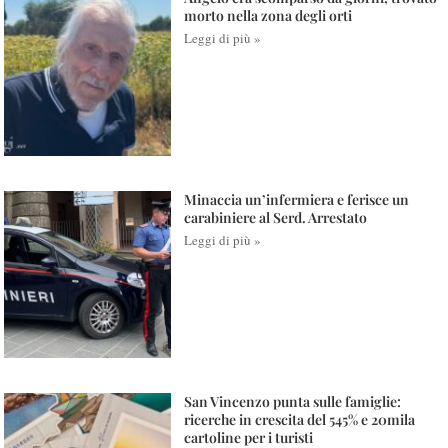
morto nella zona degli orti
Leggi di più »
Minaccia un’infermiera e ferisce un
carabiniere al Serd. Arrestato
Leggi di più »
San Vincenzo punta sulle famiglie:
ricerche in crescita del 545% e 20mila
cartoline per i turisti