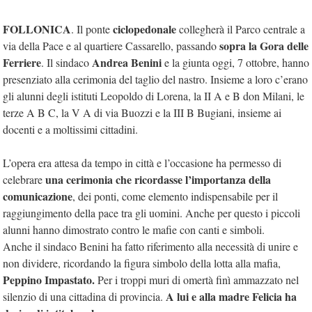
FOLLONICA
ciclopedonale
. Il ponte
collegherà il Parco centrale a
sopra la Gora delle
via della Pace e al quartiere Cassarello, passando
Ferriere
Andrea Benini
. Il sindaco
e la giunta oggi, 7 ottobre, hanno
presenziato alla cerimonia del taglio del nastro. Insieme a loro c’erano
gli alunni degli istituti Leopoldo di Lorena, la II A e B don Milani, le
terze A B C, la V A di via Buozzi e la III B Bugiani, insieme ai
docenti e a moltissimi cittadini.
L’opera era attesa da tempo in città e l’occasione ha permesso di
una cerimonia che ricordasse l’importanza della
celebrare
comunicazione
, dei ponti, come elemento indispensabile per il
raggiungimento della pace tra gli uomini. Anche per questo i piccoli
alunni hanno dimostrato contro le mafie con canti e simboli.
Anche il sindaco Benini ha fatto riferimento alla necessità di unire e
non dividere, ricordando la figura simbolo della lotta alla mafia,
Peppino Impastato.
Per i troppi muri di omertà finì ammazzato nel
A lui e alla madre Felicia ha
silenzio di una cittadina di provincia.