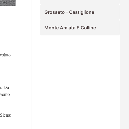
Grosseto - Castiglione
Monte Amiata E Colline
 volato
vi. Da
rvento
 Siena: