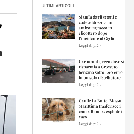
ULTIMI ARTICOLI
Si tuffa dagli scogli e
o
cade addosso a un
amico: ragazzo in
elicottero dopo
l’incidente al Giglio
Leggi di più »
di
Carburanti, ecco dove si
risparmia a Grosseto:
benzina sotto 1,90 euro
in un solo distributore
Leggi di più »
Canile La Botte, Massa
Marittima trasferisce i
cani a Ribolla: esplode il
caso
Leggi di più »