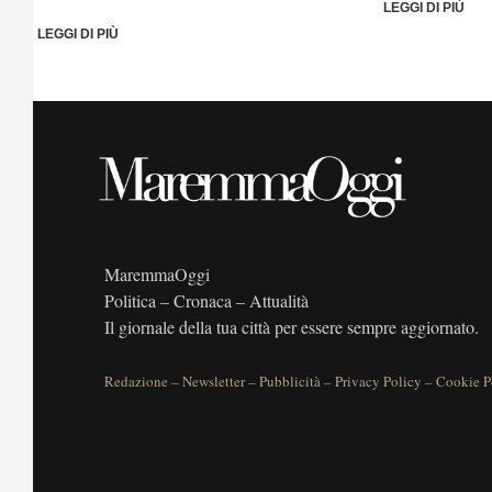
LEGGI DI PIÙ
LEGGI DI PIÙ
MaremmaOggi
Politica – Cronaca – Attualità
Il giornale della tua città per essere sempre aggiornato.
Redazione
–
Newsletter
–
Pubblicità
–
Privacy Policy
–
Cookie P