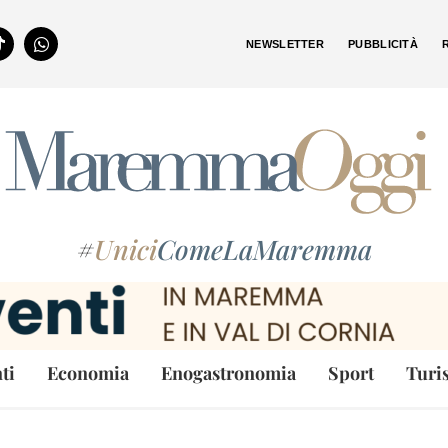
NEWSLETTER
PUBBLICITÀ
#
Unici
ComeLaMaremma
ti
Economia
Enogastronomia
Sport
Turi