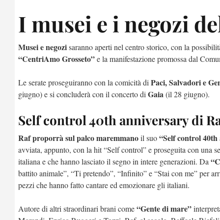
I musei e i negozi d
Musei e negozi
saranno aperti nel centro storico, con la possibilit
“CentriAmo Grosseto”
e la manifestazione promossa dal Comun
Paci, Salvadori e Ge
Le serate proseguiranno con la comicità di
Gaia
giugno) e si concluderà con il concerto di
(il 28 giugno).
Self control 40th anniversary di R
Raf proporrà sul palco maremmano
“Self control 40th
il suo
avviata, appunto, con la hit “Self control” e proseguita con una s
“C
italiana e che hanno lasciato il segno in intere generazioni. Da
battito animale”, “Ti pretendo”, “Infinito” e “Stai con me” per ar
pezzi che hanno fatto cantare ed emozionare gli italiani.
“Gente di mare”
Autore di altri straordinari brani come
interpret