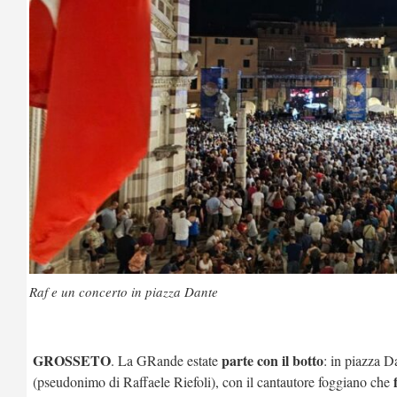
Raf e un concerto in piazza Dante
GROSSETO
parte con il botto
. La GRande estate
: in piazza 
f
(pseudonimo di Raffaele Riefoli), con il cantautore foggiano che