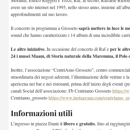
Morandi, Enrico Ruggeri e Tozzi, Raf, al secolo, Raffaele Riefoli è
avere un sito internet nel 1995, nello stesso anno, insieme all’a
approfondimenti sul suo lavoro.
saprà mettere in luce le mol
Il concerto in programma a Grosseto
sound che hanno caratterizzato i 14 album di una incredibile carri
Le altre iniziative.
per le altr
In occasione del concerto di Raf e
24 i musei Maam, di Storia naturale della Maremma, il Polo c
Inoltre, l’associazione “CentriAmo Grosseto”, centro commerciale
straordinaria dei negozi aderenti, l’illuminazione delle vetrine e la 
apericena nei bar e nei ristoranti, prima dell’inizio degli eventi (p
https://
canali Social dell’associazione: Fb Centriamo Grosseto
https://www.instagram.com/centriamo_gr
Centriamo_grosseto
Informazioni utili
è libero e gratuito
L’ingresso in piazza Dante
, fino al raggiungi