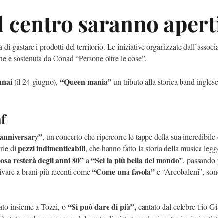
el centro saranno apert
à di gustare i prodotti del territorio. Le iniziative organizzate dall’assoc
e e sostenuta da Conad “Persone oltre le cose”.
nnai
“Queen mania”
(il 24 giugno),
un tributo alla storica band inglese
af
 anniversary”
, un concerto che ripercorre le tappe della sua incredibile 
pezzi indimenticabili
erie di
, che hanno fatto la storia della musica legg
osa resterà degli anni 80”
“Sei la più bella del mondo”
a
, passando 
“Come una favola”
rivare a brani più recenti come
e “Arcobaleni”, sono
“Si può dare di più”,
ato insieme a Tozzi, o
cantato dal celebre trio G