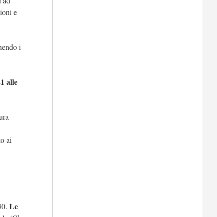
i ad
ioni e
nendo i
1 alle
ura
to ai
Le
.30.