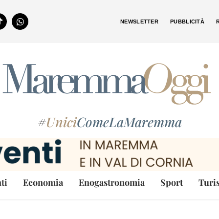
NEWSLETTER
PUBBLICITÀ
#
Unici
ComeLaMaremma
ti
Economia
Enogastronomia
Sport
Turi