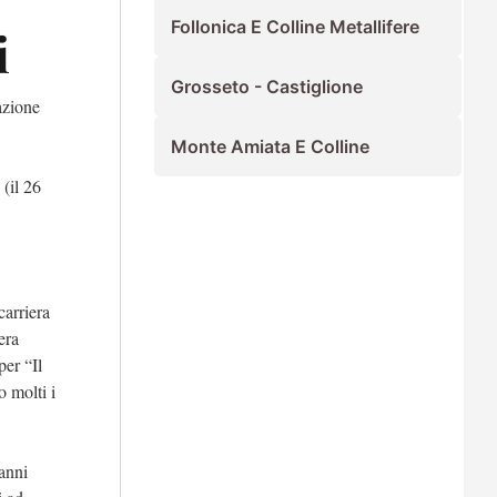
Follonica E Colline Metallifere
i
Grosseto - Castiglione
iazione
Monte Amiata E Colline
 (il 26
carriera
era
per “Il
 molti i
ianni