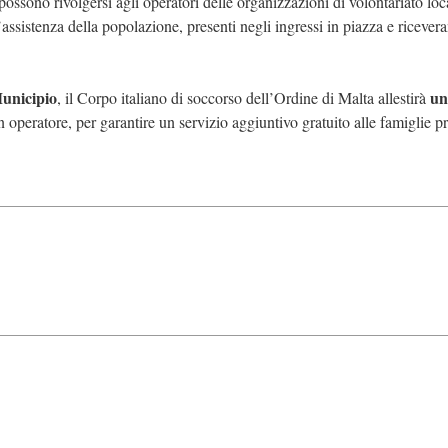
possono rivolgersi agli operatori delle organizzazioni di volontariato lo
assistenza della popolazione, presenti negli ingressi in piazza e ricever
Municipio
un
, il Corpo italiano di soccorso dell’Ordine di Malta allestirà
n operatore, per garantire un servizio aggiuntivo gratuito alle famiglie pr