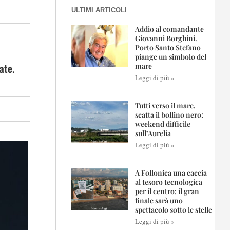
ULTIMI ARTICOLI
Addio al comandante
Giovanni Borghini.
Porto Santo Stefano
piange un simbolo del
ate.
mare
Leggi di più »
Tutti verso il mare,
scatta il bollino nero:
weekend difficile
sull’Aurelia
Leggi di più »
A Follonica una caccia
al tesoro tecnologica
per il centro: il gran
finale sarà uno
spettacolo sotto le stelle
Leggi di più »