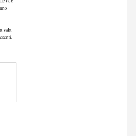
cale (Cb
anno
a sala
esenti.