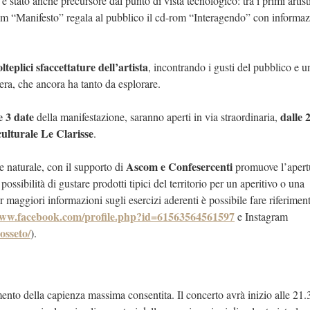
 stato anche precursore dal punto di vista tecnologico: tra i primi artist
lbum “Manifesto” regala al pubblico il cd-rom “Interagendo” con informaz
teplici sfaccettature dell’artista
, incontrando i gusti del pubblico e u
era, che ancora ha tanto da esplorare.
e 3 date
dalle 2
della manifestazione, saranno aperti in via straordinaria,
ulturale Le Clarisse
.
Ascom e Confesercenti
 naturale, con il supporto di
promuove l’apert
possibilità di gustare prodotti tipici del territorio per un aperitivo o una
er maggiori informazioni sugli esercizi aderenti è possibile fare riferimen
www.facebook.com/profile.php?id=61563564561597
e Instagram
osseto/
).
mento della capienza massima consentita. Il concerto avrà inizio alle 21