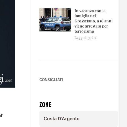
In vacanza con la
famiglia nel
Grossetano, a 16 anni
viene arrestato per
terrorismo
Leggi di più »
CONSIGLIATI
ZONE
af
Costa D'Argento