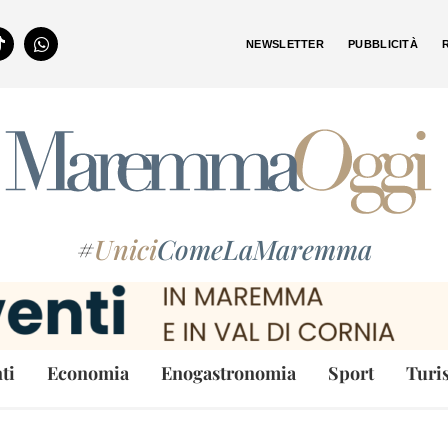
NEWSLETTER
PUBBLICITÀ
#
Unici
ComeLaMaremma
ti
Economia
Enogastronomia
Sport
Turi