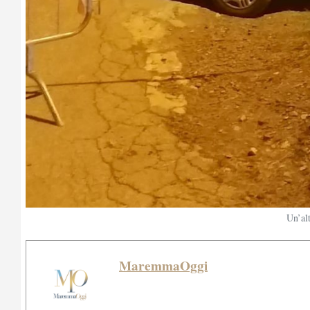
Un’al
MaremmaOggi