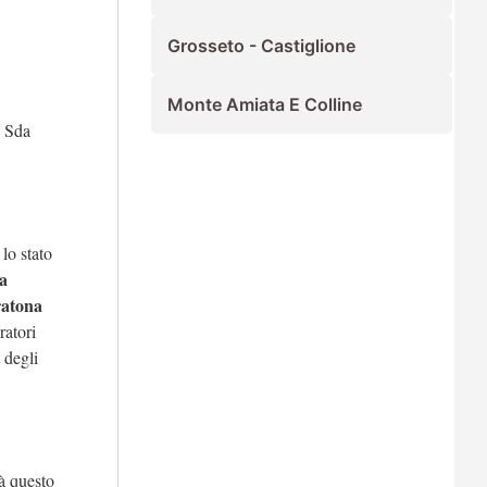
Grosseto - Castiglione
Monte Amiata E Colline
 Sda
lo stato
la
ratona
ratori
 degli
à questo