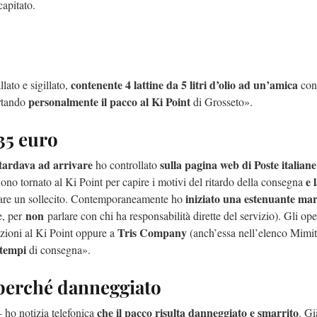
ecapitato.
contenente 4 lattine da 5 litri d’olio ad un’amica
ato e sigillato,
con
personalmente il pacco al Ki Point
ortando
di Grosseto».
 35 euro
tardava ad arrivare
sulla pagina web di Poste italiane
ho controllato
e 
ono tornato al Ki Point per capire i motivi del ritardo della consegna
iniziato una estenuante ma
ltrare un sollecito. Contemporaneamente ho
non
e, per
parlare con chi ha responsabilità dirette del servizio). Gli ope
Tris Company
zioni al Ki Point oppure a
(anch’essa nell’elenco Mimit
 tempi
di consegna».
 perché danneggiato
che il pacco risulta danneggiato e smarrito
– ho notizia telefonica
. Gi