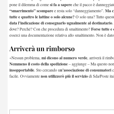
si fa a sapere
pone il dilemma di come
che il pacco è danneggiato
“smarrimento” scompare
Ma ch
e resta solo “danneggiamento”.
tutte e quattro le lattine o solo alcune?
O solo una? Tutto ques
data l’indicazione di consegnarlo ugualmente al destinatario
.
Forse tutte e
dove? Perché? Con che procedura di smaltimento?
esserci una documentazione relativa allo smaltimento. Non è dato
Arriverà un rimborso
mi dicono al numero verde
«Nessun problema,
, arriverà il rim
Nemmeno il costo della spedizione
– aggiunge – Ma questo non
insopportabile
n’associazione di consumatori
. Sto cercando u
c
non utilizzerò più il servizio
facile. Ovviamente
di Sda/Poste ita