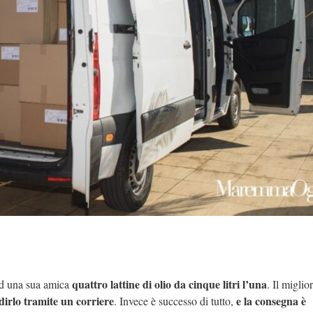
quattro lattine di olio da cinque litri l’una
d una sua amica
. Il migli
dirlo tramite un corriere
e la consegna è
. Invece è successo di tutto,