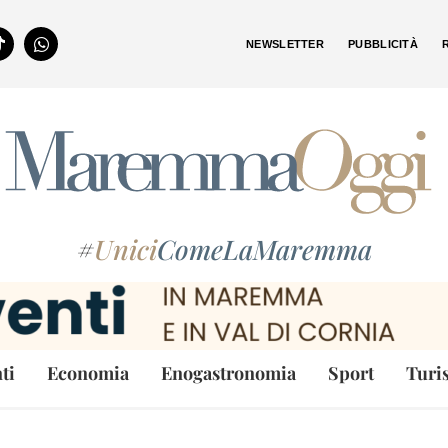
NEWSLETTER
PUBBLICITÀ
#
Unici
ComeLaMaremma
ti
Economia
Enogastronomia
Sport
Turi