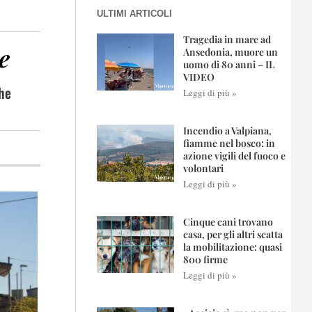
ULTIMI ARTICOLI
Tragedia in mare ad
e
Ansedonia, muore un
uomo di 80 anni – IL
VIDEO
che
Leggi di più »
Incendio a Valpiana,
fiamme nel bosco: in
azione vigili del fuoco e
volontari
Leggi di più »
Cinque cani trovano
casa, per gli altri scatta
la mobilitazione: quasi
800 firme
Leggi di più »