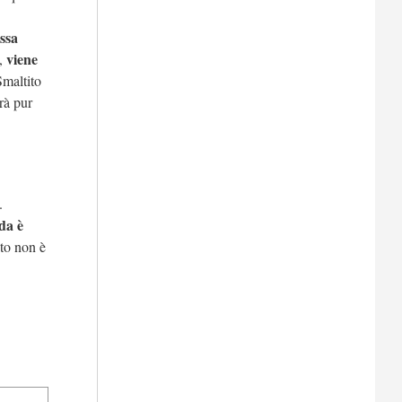
ssa
viene
t,
maltito
à pur
.
nda è
to non è