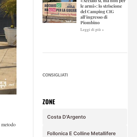
«Acciaio sì, ma non per
le armi»: lo striscione
del Camping CIG
all’ingresso di
Piombino
Leggi di più »
CONSIGLIATI
ZONE
Costa D'Argento
or metodo
Follonica E Colline Metallifere