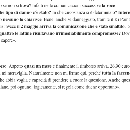
la voce
 se non si trova? Infatti nelle comunicazioni successive
e tipo di danno c’è stato?
Intere
In che circostanza si è determinato?
nessuno lo chiarisce
to
. Bene, anche se danneggiato, tramite il Ki Poin
il 2 maggio arriva la comunicazione che è stato smaltito.
 E invece
S
 quattro le lattine risultavano irrimediabilmente compromesse?
Dovr
 sapere».
quasi un mese
borso. Aspetto
e finalmente il rimborso arriva, 26,90 euro
tutta la facce
 mi meraviglia. Naturalmente non mi fermo qui, perché
he abbia voglia e capacità di prendere a cuore la questione. Anche ques
liane, poi ognuno, logicamente, si regola come ritiene opportuno».