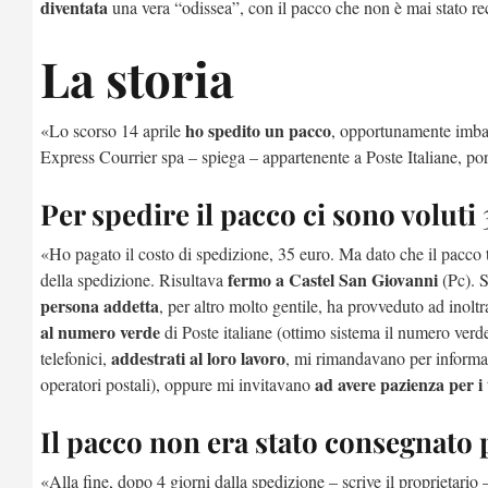
diventata
una vera “odissea”, con il pacco che non è mai stato r
La storia
ho spedito un pacco
«Lo scorso 14 aprile
, opportunamente imball
Express Courrier spa – spiega – appartenente a Poste Italiane, p
Per spedire il pacco ci sono voluti
«Ho pagato il costo di spedizione, 35 euro. Ma dato che il pacco
fermo a Castel San Giovanni
della spedizione. Risultava
(Pc). S
persona addetta
, per altro molto gentile, ha provveduto ad ino
al numero verde
di Poste italiane (ottimo sistema il numero verd
addestrati al loro lavoro
telefonici,
, mi rimandavano per informa
ad avere pazienza per i
operatori postali), oppure mi invitavano
Il pacco non era stato consegnato
«Alla fine, dopo 4 giorni dalla spedizione – scrive il proprietario 