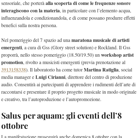
alla scoperta di come le frequenze sonore
sensoriale, che porterà
interagiscono con la materia
, in particolare con l’elemento acqua,
influenzandola e condizionandola, e di come possano produrre effetti
benefici sulla nostra persona.
maratona musicale di artisti
Nel pomeriggio del 7 spazio ad una
emergenti
, a cura di Gss (Glory street solution) e Rockland. Il Gss
workshop artist
proporrà, nello stesso pomeriggio (18.50/19.50) un
promotion
, rivolto a musicisti emergenti (previa prenotazione al
3913158338
Martina Ratiglia
). Il laboratorio ha come tutor
, social
Luigi Cirianni
media manager e
, direttore del centro di produzione
audio. Consentirà ai partecipanti di apprendere i rudimenti dell’arte di
raccontarsi e presentare il proprio progetto musicale in modo originale
e creativo, tra l’autoproduzione e l’autopromozione.
Salus per aquam: gli eventi dell’8
ottobre
La manifestazione proseguirà anche domenica 8 ottobre con la