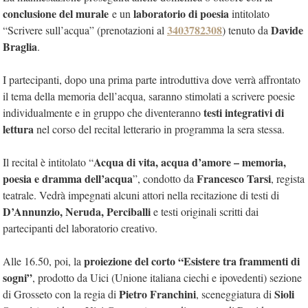
conclusione del murale
laboratorio di poesia
e un
intitolato
3403782308
Davide
“Scrivere sull’acqua” (prenotazioni al
) tenuto da
Braglia
.
I partecipanti, dopo una prima parte introduttiva dove verrà affrontato
il tema della memoria dell’acqua, saranno stimolati a scrivere poesie
testi integrativi di
individualmente e in gruppo che diventeranno
lettura
nel corso del recital letterario in programma la sera stessa.
Acqua di vita, acqua d’amore – memoria,
Il recital è intitolato “
poesia e dramma dell’acqua
Francesco Tarsi
”, condotto da
, regista
teatrale. Vedrà impegnati alcuni attori nella recitazione di testi di
D’Annunzio, Neruda, Perciballi
e testi originali scritti dai
partecipanti del laboratorio creativo.
proiezione del corto “Esistere tra frammenti di
Alle 16.50, poi, la
sogni”
, prodotto da Uici (Unione italiana ciechi e ipovedenti) sezione
Pietro Franchini
Sioli
di Grosseto con la regia di
, sceneggiatura di