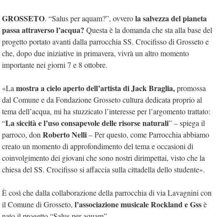
GROSSETO
la salvezza del pianeta
. “Salus per aquam?”, ovvero
passa attraverso l’acqua?
Questa è la domanda che sta alla base del
progetto portato avanti dalla parrocchia SS. Crocifisso di Grosseto e
che, dopo due iniziative in primavera, vivrà un altro momento
importante nei giorni 7 e 8 ottobre.
mostra a cielo aperto dell’artista di Jack Braglia,
«La
promossa
dal Comune e da Fondazione Grosseto cultura dedicata proprio al
tema dell’acqua, mi ha stuzzicato l’interesse per l’argomento trattato:
La siccità e l’uso consapevole delle risorse naturali
“
” – spiega il
Roberto Nelli
parroco, don
– Per questo, come Parrocchia abbiamo
creato un momento di approfondimento del tema e occasioni di
coinvolgimento dei giovani che sono nostri dirimpettai, visto che la
chiesa del SS. Crocifisso si affaccia sulla cittadella dello studente».
È così che dalla collaborazione della parrocchia di via Lavagnini con
l’associazione musicale Rockland e Gss
il Comune di Grosseto,
è
nato il progetto “Salus per aquam”.