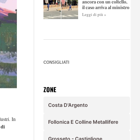
ancora con un coltello,
il caso arriva al ministro
Leggi di più »
CONSIGLIATI
ZONE
Costa D'Argento
ustri. In
Follonica E Colline Metallifere
 di
Grosseto - Castiglione