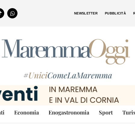
NEWSLETTER
PUBBLICITÀ
#
Unici
ComeLaMaremma
ti
Economia
Enogastronomia
Sport
Turi