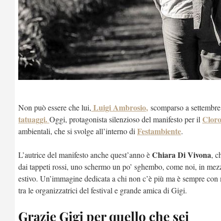
Luigi Ambrosio
,
Non può essere che lui,
scomparso a settembre:
tatuaggi.
Clorof
Oggi, protagonista silenzioso del manifesto per il
Festambiente
ambientali,
che si svolge all’interno di
.
Chiara Di Vivona
L’autrice del manifesto anche quest’anno è
, c
dai tappeti rossi, uno schermo un po’ sghembo, come noi, in mezzo 
estivo. Un’immagine dedicata a chi non c’è più ma è sempre con n
tra le organizzatrici del festival e grande amica di Gigi.
Grazie Gigi per quello che sei