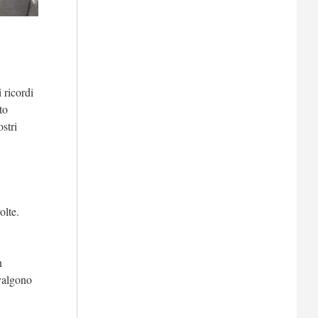
i ricordi
to
ostri
olte.
n
 valgono