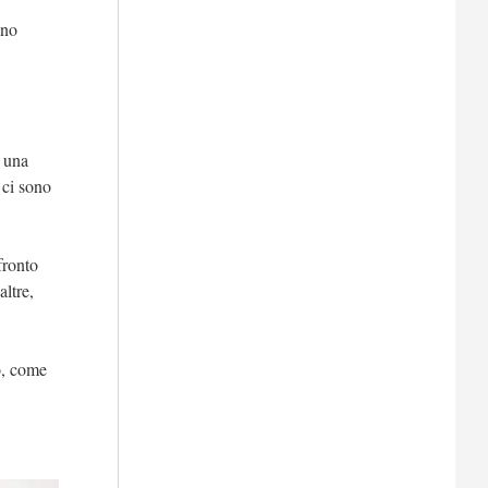
nno
è una
 ci sono
fronto
ltre,
o, come