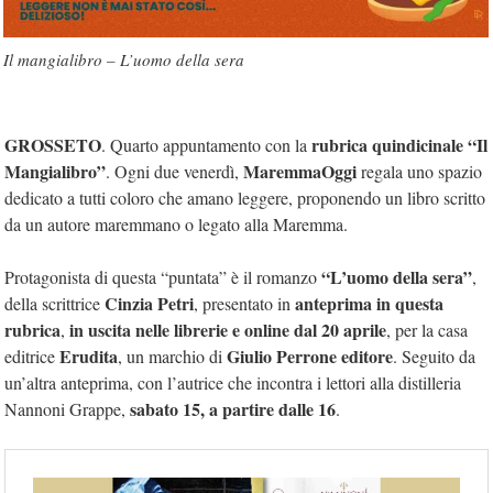
Il mangialibro – L’uomo della sera
GROSSETO
rubrica quindicinale “Il
. Quarto appuntamento con la
Mangialibro”
MaremmaOggi
. Ogni due venerdì,
regala uno spazio
dedicato a tutti coloro che amano leggere, proponendo un libro scritto
da un autore maremmano o legato alla Maremma.
“L’uomo della sera”
Protagonista di questa “puntata” è il romanzo
,
Cinzia Petri
anteprima in questa
della scrittrice
, presentato in
rubrica
in uscita nelle librerie e online dal 20 aprile
,
, per la casa
Erudita
Giulio Perrone editore
editrice
, un marchio di
. Seguito da
un’altra anteprima, con l’autrice che incontra i lettori alla distilleria
sabato 15, a partire dalle 16
Nannoni Grappe,
.