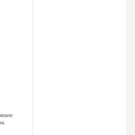
ntenere
na.