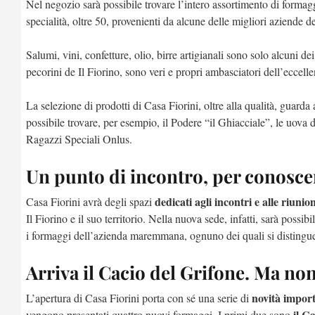
Nel negozio sarà possibile trovare l’intero assortimento di forma
specialità, oltre 50, provenienti da alcune delle migliori aziende 
Salumi, vini, confetture, olio, birre artigianali sono solo alcuni de
pecorini de Il Fiorino, sono veri e propri ambasciatori dell’eccell
La selezione di prodotti di Casa Fiorini, oltre alla qualità, guarda a
possibile trovare, per esempio, il Podere “il Ghiacciale”, le uova 
Ragazzi Speciali Onlus.
Un punto di incontro, per conoscere
dedicati agli incontri e alle riunion
Casa Fiorini avrà degli spazi
Il Fiorino e il suo territorio. Nella nuova sede, infatti, sarà possib
i formaggi dell’azienda maremmana, ognuno dei quali si distingue 
Arriva il Cacio del Grifone. Ma no
novità import
L’apertura di Casa Fiorini porta con sé una serie di
il C
vengono presentati quattro nuovi formaggi. I primi due sono