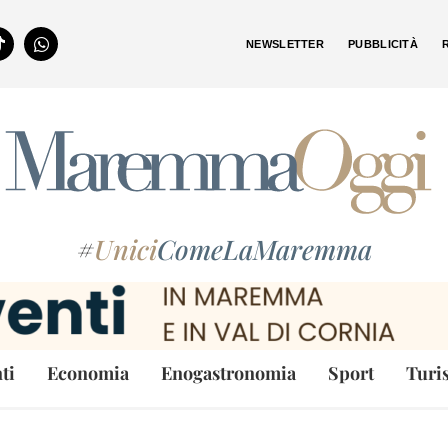
NEWSLETTER
PUBBLICITÀ
#
Unici
ComeLaMaremma
ti
Economia
Enogastronomia
Sport
Turi