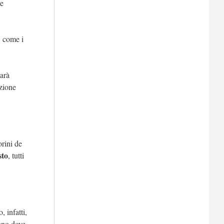
te
, come i
sarà
azione
orini de
sto
, tutti
 infatti,
ano dove