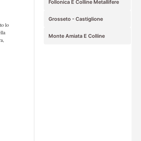
Follonica E Colline Metallifere
Grosseto - Castiglione
tto lo
lla
Monte Amiata E Colline
ra,