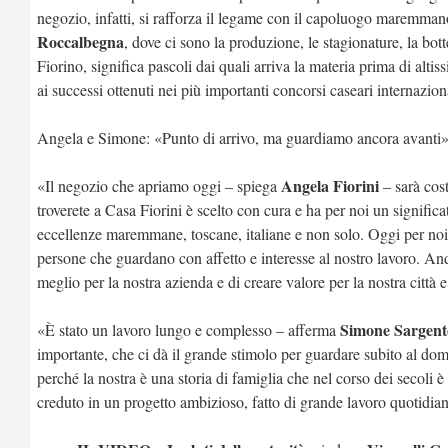
negozio, infatti, si rafforza il legame con il capoluogo maremmano
Roccalbegna
, dove ci sono la produzione, le stagionature, la bot
Fiorino, significa pascoli dai quali arriva la materia prima di alti
ai successi ottenuti nei più importanti concorsi caseari internazion
Angela e Simone: «Punto di arrivo, ma guardiamo ancora avanti
Angela Fiorini
«Il negozio che apriamo oggi – spiega
– sarà cost
troverete a Casa Fiorini è scelto con cura e ha per noi un significa
eccellenze maremmane, toscane, italiane e non solo. Oggi per noi 
persone che guardano con affetto e interesse al nostro lavoro. An
meglio per la nostra azienda e di creare valore per la nostra città e 
Simone Sargent
«È stato un lavoro lungo e complesso – afferma
importante, che ci dà il grande stimolo per guardare subito al do
perché la nostra è una storia di famiglia che nel corso dei secoli
creduto in un progetto ambizioso, fatto di grande lavoro quotidiano