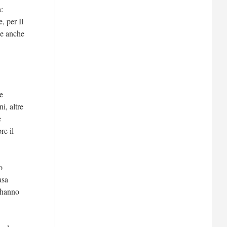
:
, per Il
ie anche
e
i, altre
e
re il
o
asa
i hanno