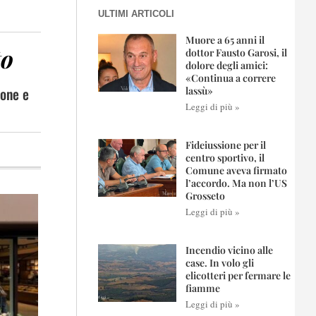
ULTIMI ARTICOLI
Muore a 65 anni il
to
dottor Fausto Garosi, il
dolore degli amici:
«Continua a correre
fone e
lassù»
Leggi di più »
Fideiussione per il
centro sportivo, il
Comune aveva firmato
l’accordo. Ma non l’US
Grosseto
Leggi di più »
Incendio vicino alle
case. In volo gli
elicotteri per fermare le
fiamme
Leggi di più »