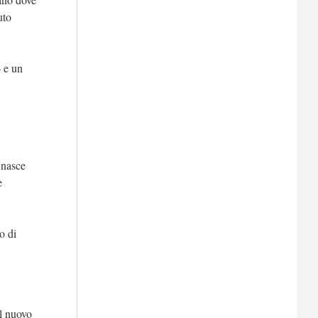
uto
– e un
 nasce
e
o di
il nuovo