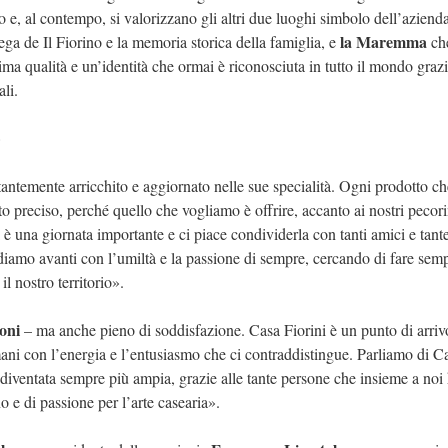
 e, al contempo, si valorizzano gli altri due luoghi simbolo dell’azienda
la Maremma
tega de Il Fiorino e la memoria storica della famiglia, e
che
ssima qualità e un’identità che ormai è riconosciuta in tutto il mondo graz
ali.
»
antemente arricchito e aggiornato nelle sue specialità. Ogni prodotto ch
to preciso, perché quello che vogliamo è offrire, accanto ai nostri pecorin
è una giornata importante e ci piace condividerla con tanti amici e tant
diamo avanti con l’umiltà e la passione di sempre, cercando di fare semp
il nostro territorio».
oni
– ma anche pieno di soddisfazione. Casa Fiorini è un punto di arriv
mani con l’energia e l’entusiasmo che ci contraddistingue. Parliamo di C
 è diventata sempre più ampia, grazie alle tante persone che insieme a no
 e di passione per l’arte casearia».