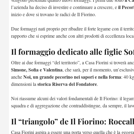
il Pecor
l’azienda ha deciso di investire e continuare a crescere, e
inizio e dove si trovano le radici de Il Fiorino.
Due formaggi nati proprio per ribadire il forte legame con il terri
rapporto che si esprime anche con altri prodotti di eccellenza locali
Il formaggio dedicato alle figlie So
Oltre ai due formaggi “del territorio”, a Casa Fiorini si troverà an
Simone, Sofia e Valentina
, che sarà, per il momento, un’esclusi
Noi, un grande pecorino nei sapori e nella forma
anche
: 40 k
storica Riserva del Fondatore
dimensioni la
.
Noi riassume alcuni dei valori fondamentali de Il Fiorino: il lega
squadra e di aggregazione che contraddistingue, da sempre, il lavo
Il “triangolo” de Il Fiorino: Roc
Casa Fiorini aspira a essere una porta verso quella che è la geog