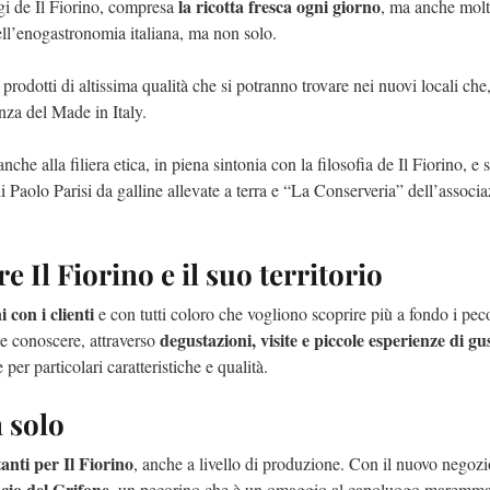
la ricotta fresca ogni giorno
ggi de Il Fiorino, compresa
, ma anche mol
dell’enogastronomia italiana, ma non solo.
i prodotti di altissima qualità che si potranno trovare nei nuovi locali che
enza del Made in Italy.
nche alla filiera etica, in piena sintonia con la filosofia de Il Fiorino, e 
di Paolo Parisi da galline allevate a terra e “La Conserveria” dell’associ
 Il Fiorino e il suo territorio
i con i clienti
e con tutti coloro che vogliono scoprire più a fondo i pec
degustazioni, visite e piccole esperienze di gu
ile conoscere, attraverso
per particolari caratteristiche e qualità.
n solo
anti per Il Fiorino
, anche a livello di produzione. Con il nuovo negozio,
acio del Grifone
, un pecorino che è un omaggio al capoluogo maremm