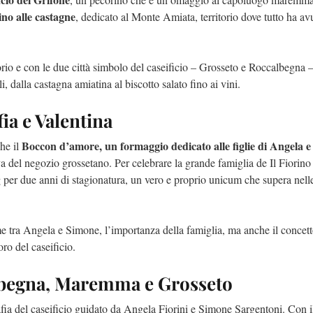
ino alle castagne
, dedicato al Monte Amiata, territorio dove tutto ha av
torio e con le due città simbolo del caseificio – Grosseto e Roccalbegna 
, dalla castagna amiatina al biscotto salato fino ai vini.
fia e Valentina
Boccon d’amore, un formaggio dedicato alle figlie di Angela e
che il
va del negozio grossetano. Per celebrare la grande famiglia de Il Fiorino
g per due anni di stagionatura, un vero e proprio unicum che supera nell
me tra Angela e Simone, l’importanza della famiglia, ma anche il concett
ro del caseificio.
calbegna, Maremma e Grosseto
rafia del caseificio guidato da Angela Fiorini e Simone Sargentoni. Con 