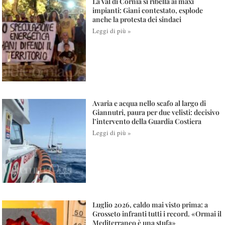
La Val di Cornia si ribella ai maxi
impianti: Giani contestato, esplode
anche la protesta dei sindaci
Leggi di più »
Avaria e acqua nello scafo al largo di
Giannutri, paura per due velisti: decisivo
l’intervento della Guardia Costiera
Leggi di più »
Luglio 2026, caldo mai visto prima: a
Grosseto infranti tutti i record. «Ormai il
Mediterraneo è una stufa»