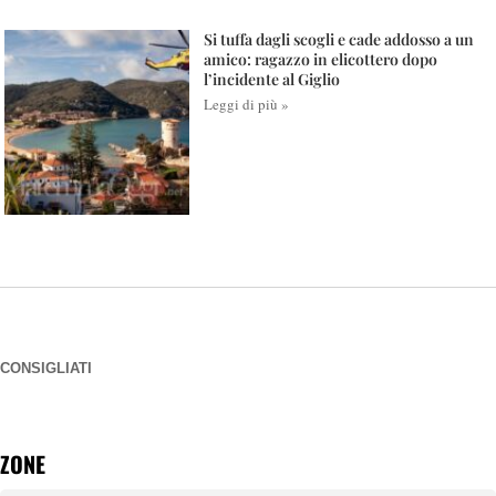
Si tuffa dagli scogli e cade addosso a un
amico: ragazzo in elicottero dopo
l’incidente al Giglio
Leggi di più »
CONSIGLIATI
ZONE