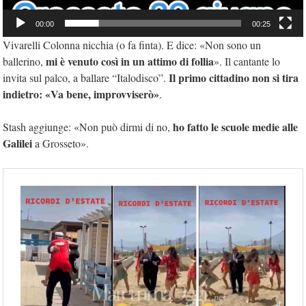
00:00
00:25
Vivarelli Colonna nicchia (o fa finta). E dice: «Non sono un
mi è venuto così in un attimo di follia
ballerino,
». Il cantante lo
Il primo cittadino non si tira
invita sul palco, a ballare “Italodisco”.
indietro: «Va bene, improvviserò»
.
ho fatto le scuole medie alle
Stash aggiunge: «Non può dirmi di no,
Galilei
a Grosseto».