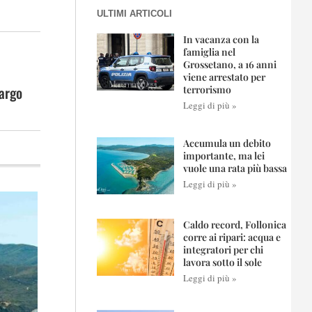
ULTIMI ARTICOLI
In vacanza con la
famiglia nel
Grossetano, a 16 anni
viene arrestato per
Largo
terrorismo
Leggi di più »
Accumula un debito
importante, ma lei
vuole una rata più bassa
Leggi di più »
Caldo record, Follonica
corre ai ripari: acqua e
integratori per chi
lavora sotto il sole
Leggi di più »