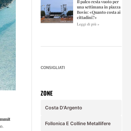
Il palco resta vuoto per
una settimana in piazza
Bovio: «Quanto costa ai
cittadini?»
Leggi di più »
CONSIGLIATI
ZONE
Costa D'Argento
ummit
Follonica E Colline Metallifere
o.