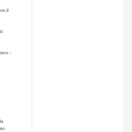
on il
ri
tness –
la
nno