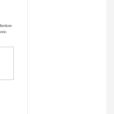
direttore
orio