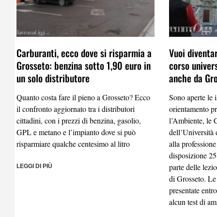
Carburanti, ecco dove si risparmia a
Vuoi diventa
Grosseto: benzina sotto 1,90 euro in
corso univer
un solo distributore
anche da Gr
Quanto costa fare il pieno a Grosseto? Ecco
Sono aperte le i
il confronto aggiornato tra i distributori
orientamento pr
cittadini, con i prezzi di benzina, gasolio,
l’Ambiente, le C
GPL e metano e l’impianto dove si può
dell’Università 
risparmiare qualche centesimo al litro
alla professione
disposizione 25
parte delle lezi
LEGGI DI PIÙ
di Grosseto. L
presentate entro
alcun test di a