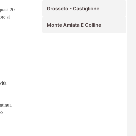
Grosseto - Castiglione
quasi 20
ore si
Monte Amiata E Colline
vità
ontinua
no