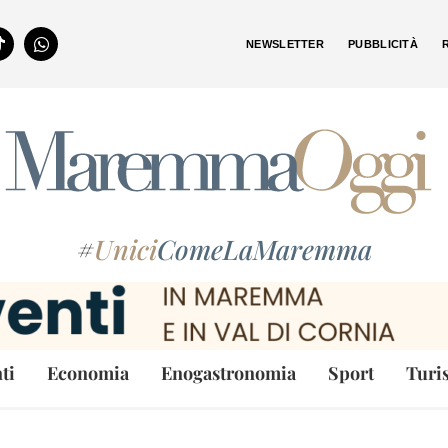
NEWSLETTER
PUBBLICITÀ
#
Unici
ComeLaMaremma
ti
Economia
Enogastronomia
Sport
Turi