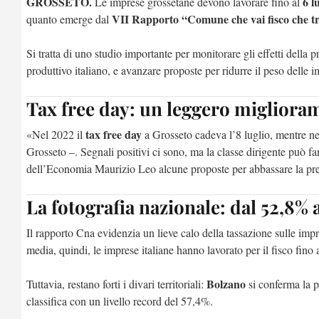
GROSSETO.
6 l
Le imprese grossetane devono lavorare fino al
VII Rapporto “Comune che vai fisco che tr
quanto emerge dal
Si tratta di uno studio importante per monitorare gli effetti della 
produttivo italiano, e avanzare proposte per ridurre il peso delle i
Tax free day: un leggero migliora
tax free day
«Nel 2022 il
a Grosseto cadeva l’8 luglio, mentre ne
Grosseto –. Segnali positivi ci sono, ma la classe dirigente può 
dell’Economia Maurizio Leo alcune proposte per abbassare la pre
La fotografia nazionale: dal 52,8% 
Il rapporto Cna evidenzia un lieve calo della tassazione sulle impr
media, quindi, le imprese italiane hanno lavorato per il fisco fino 
Bolzano
Tuttavia, restano forti i divari territoriali:
si conferma la p
classifica con un livello record del 57,4%.