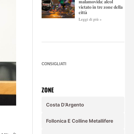
malamovida: alcol
vietato in tre zone della
città
Leggi di più »
CONSIGLIATI
ZONE
Costa D'Argento
Follonica E Colline Metallifere