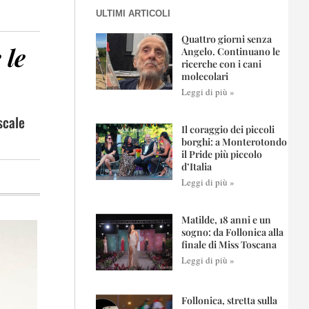
ULTIMI ARTICOLI
Quattro giorni senza
 le
Angelo. Continuano le
ricerche con i cani
molecolari
Leggi di più »
scale
Il coraggio dei piccoli
borghi: a Monterotondo
il Pride più piccolo
d’Italia
Leggi di più »
Matilde, 18 anni e un
sogno: da Follonica alla
finale di Miss Toscana
Leggi di più »
Follonica, stretta sulla