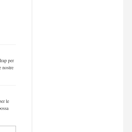
Irap per
e nostre
per le
possa