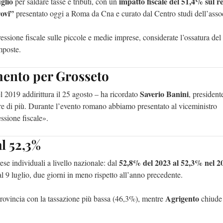
uglio
impatto fiscale del 51,4% sul r
per saldare tasse e tributi, con un
ovi”
presentato oggi a Roma da Cna e curato dal Centro studi dell’asso
pressione fiscale sulle piccole e medie imprese, considerate l’ossatura del
mposte.
mento per Grosseto
Saverio Banini
l 2019 addirittura il 25 agosto – ha ricordato
, president
fare di più. Durante l’evento romano abbiamo presentato al viceministro
ssione fiscale».
al 52,3%
52,8% del 2023 al 52,3% nel 2
ese individuali a livello nazionale: dal
al 9 luglio, due giorni in meno rispetto all’anno precedente.
Agrigento
rovincia con la tassazione più bassa (46,3%), mentre
chiude 