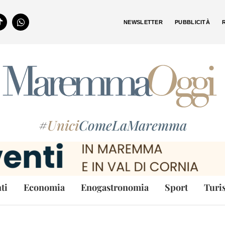
NEWSLETTER
PUBBLICITÀ
#
Unici
ComeLaMaremma
ti
Economia
Enogastronomia
Sport
Turi