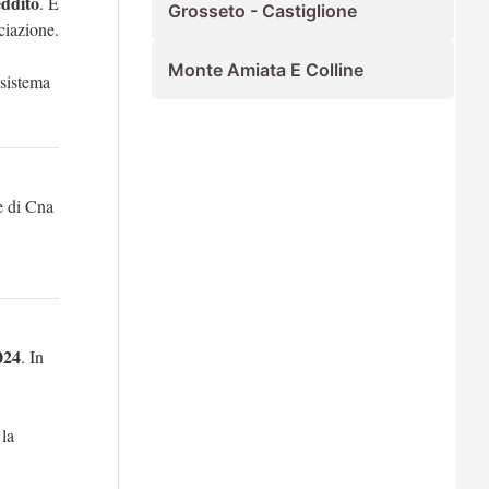
eddito
. È
Grosseto - Castiglione
ciazione.
Monte Amiata E Colline
 sistema
e di Cna
024
. In
la