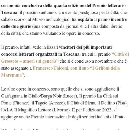
cerimonia conclusiva della quarta edizione del Premio letterario
Toscana
, il prossimo autunno. Un evento prestigioso per la città, che
ha ospitato il primo incontro
sabato scorso, al Museo archeologico,
delle due giurie
(una composta da giornalisti e l’altra dalle librerie
della città), che stanno valutando le opere in concorso.
i vincitori dei più importanti
Il premio, infatti, vede in lizza
concorsi letterari organizzati in Toscana
“Città di
, tra cui il premio
Grosseto – amori sui generis”
che si è concluso a novembre e che è
Francesco Falconi, con il suo “I Grifoni della
stato assegnato a
Maremma”
.
Le altre opere in concorso, sono quelle che si sono aggiudicate il
Garfagnana in Giallo/Barga Noir (Lucca), Il premio La Città sul
Ponte (Firenze), il Tagete (Arezzo), il Città di Siena, il Delfino (Pisa),
l’ALA Il Magnifico Lettore (Livorno). E per l’edizione 2023, si
aggiunge anche Premio internazionale degli scrittori italiani di Prato.