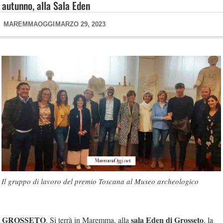
autunno, alla Sala Eden
MAREMMAOGGI
MARZO 29, 2023
Il gruppo di lavoro del premio Toscana al Museo archeologico
GROSSETO
sala Eden di Grosseto
. Si terrà in Maremma, alla
, la