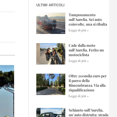
ULTIMI ARTICOLI
Tamponamento
sull’Aurelia. Sei auto
coinvolte, una si ribalta
Leggi di più »
Cade dalla moto
sull’Aurelia. Ferito un
motociclista
Leggi di più »
Oltre 200mila euro per
il parco della
Rimembranza. Via alla
riqualificazione
Leggi di più »
Schianto sull’Aurelia,
un’auto distrutta: strada