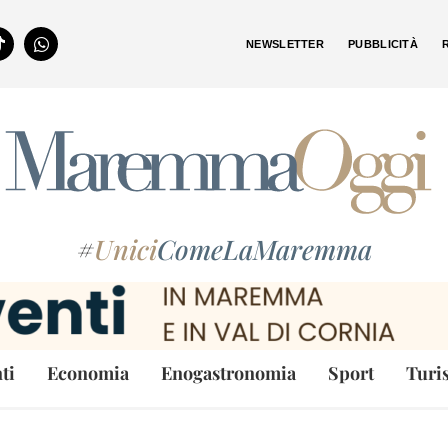
NEWSLETTER
PUBBLICITÀ
#
Unici
ComeLaMaremma
ti
Economia
Enogastronomia
Sport
Turi