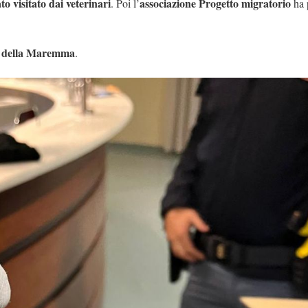
ato visitato dai veterinari
associazione Progetto migratorio
. Poi l’
ha 
li della Maremma
.