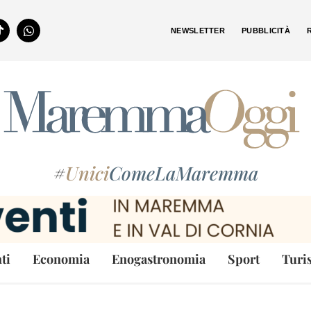
NEWSLETTER
PUBBLICITÀ
#
Unici
ComeLaMaremma
ti
Economia
Enogastronomia
Sport
Turi