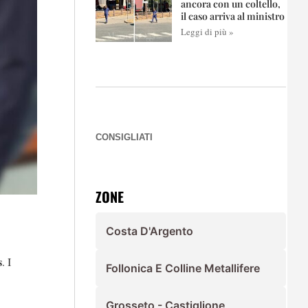
ancora con un coltello,
il caso arriva al ministro
Leggi di più »
CONSIGLIATI
ZONE
Costa D'Argento
s
. I
Follonica E Colline Metallifere
Grosseto - Castiglione