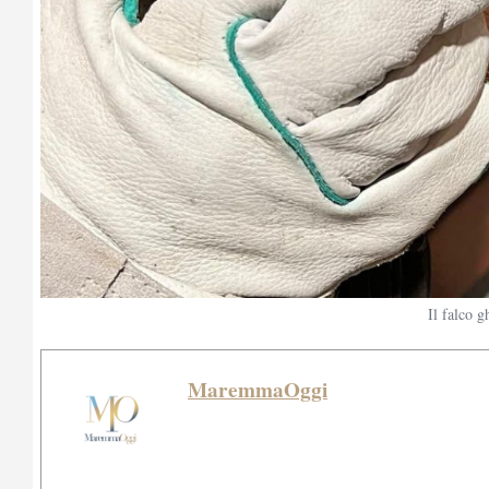
Il falco g
MaremmaOggi