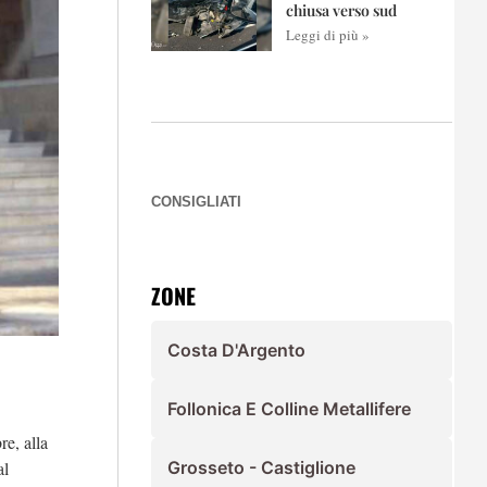
chiusa verso sud
Leggi di più »
CONSIGLIATI
ZONE
Costa D'Argento
Follonica E Colline Metallifere
re, alla
al
Grosseto - Castiglione