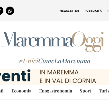
NEWSLETTER
PUBBLICITÀ
#
Unici
ComeLaMaremma
ti
Economia
Enogastronomia
Sport
Turi