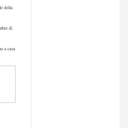
le della
mbre di
mo a casa