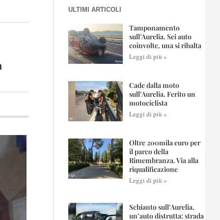
ULTIMI ARTICOLI
Tamponamento
sull’Aurelia. Sei auto
coinvolte, una si ribalta
Leggi di più »
a
Cade dalla moto
sull’Aurelia. Ferito un
motociclista
Leggi di più »
Oltre 200mila euro per
il parco della
Rimembranza. Via alla
riqualificazione
Leggi di più »
Schianto sull’Aurelia,
un’auto distrutta: strada