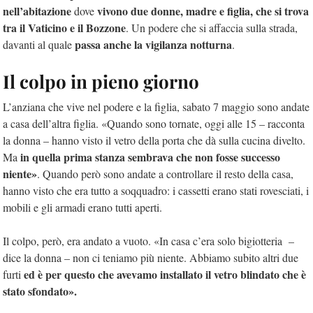
nell’abitazione
vivono due donne, madre e figlia, che si trova
dove
tra il Vaticino e il Bozzone
. Un podere che si affaccia sulla strada,
passa anche la vigilanza notturna
davanti al quale
.
Il colpo in pieno giorno
L’anziana che vive nel podere e la figlia, sabato 7 maggio sono andate
a casa dell’altra figlia. «Quando sono tornate, oggi alle 15 – racconta
la donna – hanno visto il vetro della porta che dà sulla cucina divelto.
in quella prima stanza sembrava che non fosse successo
Ma
niente»
. Quando però sono andate a controllare il resto della casa,
hanno visto che era tutto a soqquadro: i cassetti erano stati rovesciati, i
mobili e gli armadi erano tutti aperti.
Il colpo, però, era andato a vuoto. «In casa c’era solo bigiotteria –
dice la donna – non ci teniamo più niente. Abbiamo subito altri due
ed è per questo che avevamo installato il vetro blindato che è
furti
stato sfondato».