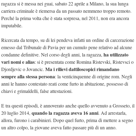
ragazza si è messa nei guai, sabato 22 aprile a Milano, la sua lunga
carriera criminale è riemersa da un passato nemmeno troppo remoto.
Perché la prima volta che è stata sorpresa, nel 2011, non era ancora
imputabile.
Ricercata da tempo, su di lei pendeva infatti un ordine di carcerazione
emesso dal Tribunale di Pavia per un cumulo pene relativo ad alcune
ha utilizzato
condanne definitive. Nel corso degli anni, la ragazza,
vari nomi e alias
: si è presentata come Romina Ristevski, Ristevsci o
Ma i rilievi dattiloscopici rimandano
Djordjevic o Jovancic.
sempre alla stessa persona
: la venticinquenne di origine rom. Negli
anni le hanno contestato reati come furto in abitazione, possesso di
chiavi e grimaldelli, false attestazioni.
E tra questi episodi, è annoverato anche quello avvenuto a Grosseto, il
quando la ragazza aveva 16 anni
20 luglio 2014,
. Ad arrestarla,
allora, furono i carabinieri. Dopo quel furto, prima di mettere a segno
un altro colpo, la giovane aveva fatto passare più di un anno.