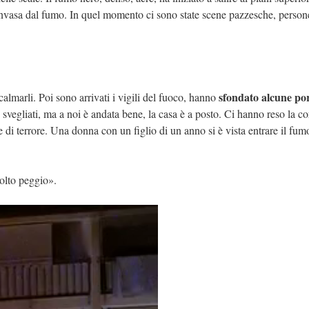
a invasa dal fumo. In quel momento ci sono state scene pazzesche, person
sfondato alcune po
 calmarli. Poi sono arrivati i vigili del fuoco, hanno
no svegliati, ma a noi è andata bene, la casa è a posto. Ci hanno reso la co
 di terrore. Una donna con un figlio di un anno si è vista entrare il fum
molto peggio».