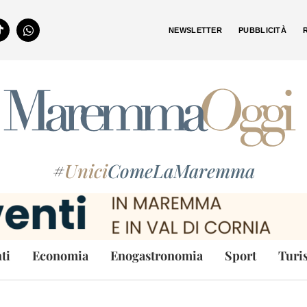
NEWSLETTER
PUBBLICITÀ
#
Unici
ComeLaMaremma
ti
Economia
Enogastronomia
Sport
Turi