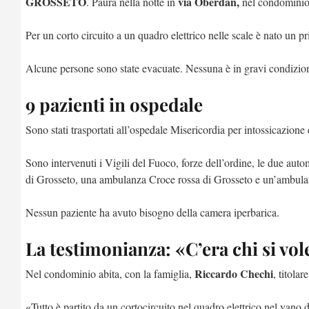
GROSSETO
via Oberdan,
. Paura nella notte in
nel condominio 
Per un corto circuito a un quadro elettrico nelle scale è nato un 
Alcune persone sono state evacuate. Nessuna è in gravi condizion
9 pazienti in ospedale
Sono stati trasportati all’ospedale Misericordia per intossicazione
Sono intervenuti i Vigili del Fuoco, forze dell’ordine, le due a
di Grosseto, una ambulanza Croce rossa di Grosseto e un’ambulanz
Nessun paziente ha avuto bisogno della camera iperbarica.
La testimonianza: «C’era chi si vol
Riccardo Chechi
Nel condominio abita, con la famiglia,
, titolar
«Tutto è partito da un cortocircuito nel quadro elettrico nel vano de