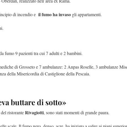
Oberdan, realizzato nell’area ex Rama.
il fumo ha invaso
principio di incendio e
gli appartamenti.
i.
 da fumo 9 pazienti tra cui 7 adulti e 2 bambini.
utomediche di Grosseto e 7 ambulanze: 2 Anpas Roselle, 3 ambulanze Mis
a della Misericordia di Castiglione della Pescaia.
eva buttare di sotto»
Rivagiotti
e del ristorante
, sono stati momenti di grande paura.
lle scale. Il fumo nero, denso, acre, ha iniziato a salire ai piani superior