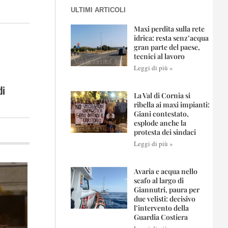
ULTIMI ARTICOLI
Maxi perdita sulla rete
idrica: resta senz’acqua
gran parte del paese,
tecnici al lavoro
Leggi di più »
di
La Val di Cornia si
ribella ai maxi impianti:
Giani contestato,
esplode anche la
protesta dei sindaci
Leggi di più »
Avaria e acqua nello
scafo al largo di
Giannutri, paura per
due velisti: decisivo
l’intervento della
Guardia Costiera