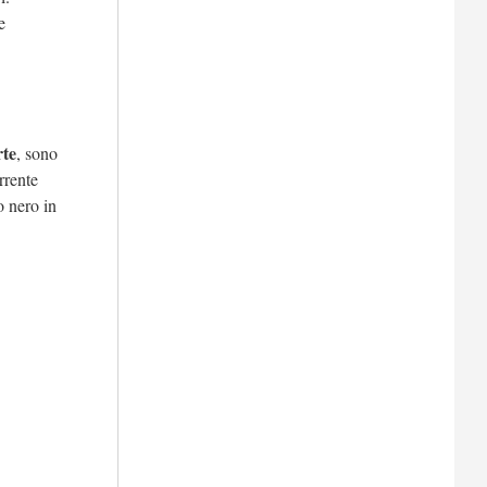
e
rte
, sono
rrente
o nero in