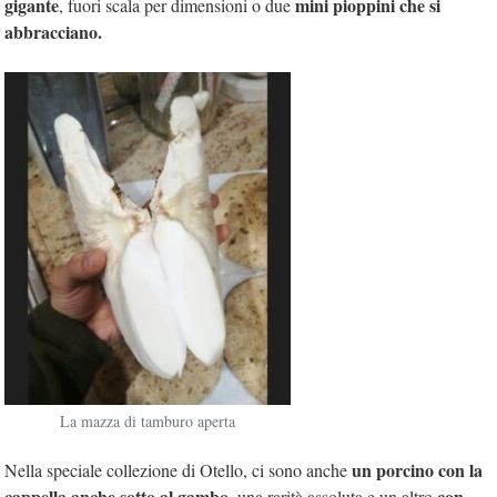
gigante
mini pioppini che si
, fuori scala per dimensioni o due
abbracciano.
La mazza di tamburo aperta
u
n porcino con la
Nella speciale collezione di Otello, ci sono anche
cappella anche sotto al gambo
con
, una rarità assoluta e un altro