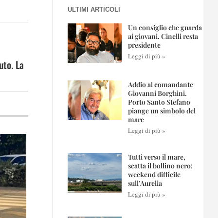
ULTIMI ARTICOLI
Un consiglio che guarda
ai giovani. Cinelli resta
presidente
Leggi di più »
uto. La
Addio al comandante
Giovanni Borghini.
Porto Santo Stefano
piange un simbolo del
mare
Leggi di più »
Tutti verso il mare,
scatta il bollino nero:
weekend difficile
sull’Aurelia
Leggi di più »