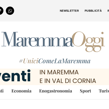
NEWSLETTER
PUBBLICITÀ
#
Unici
ComeLaMaremma
ti
Economia
Enogastronomia
Sport
Turi