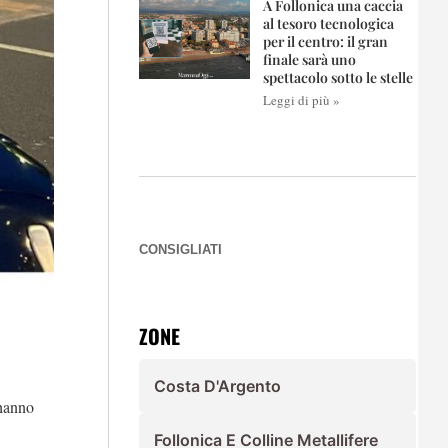
A Follonica una caccia
al tesoro tecnologica
per il centro: il gran
finale sarà uno
spettacolo sotto le stelle
Leggi di più »
CONSIGLIATI
ZONE
Costa D'Argento
 hanno
Follonica E Colline Metallifere