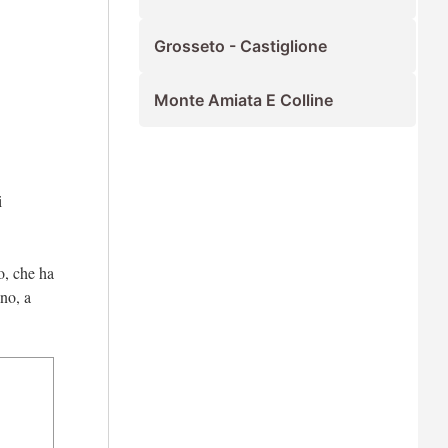
Grosseto - Castiglione
Monte Amiata E Colline
i
o, che ha
ano, a