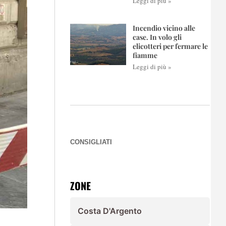
Leggi di più »
Incendio vicino alle
case. In volo gli
elicotteri per fermare le
fiamme
Leggi di più »
CONSIGLIATI
ZONE
Costa D'Argento