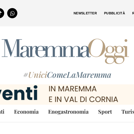
NEWSLETTER
PUBBLICITÀ
#
Unici
ComeLaMaremma
ti
Economia
Enogastronomia
Sport
Turi