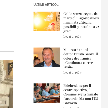
ULTIMI ARTICOLI
Caldo senza tregua, da
martedì 11 agosto nuova
fiammata africana:
possibili punte fino a 42
gradi
Leggi di più »
Muore a 65 anni il
dottor Fausto Garosi, il
dolore degli amici:
«Continua a correre
lassù»
Leggi di più »
Fideiussione per il
centro sportivo, il
Comune aveva firmato
l’accordo. Ma non l’US
Grosseto