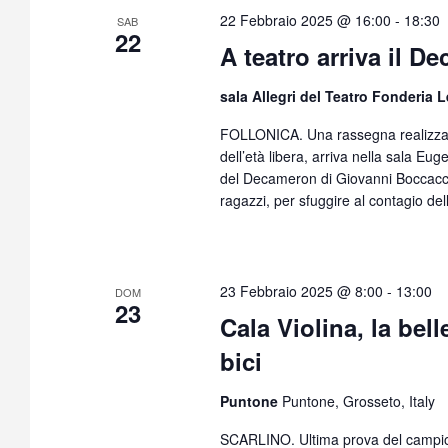
22 Febbraio 2025 @ 16:00
-
18:30
SAB
22
A teatro arriva il 
sala Allegri del Teatro Fonderia
FOLLONICA. Una rassegna realizzata 
dell’età libera, arriva nella sala Eug
del Decameron di Giovanni Boccaccio 
ragazzi, per sfuggire al contagio dell
23 Febbraio 2025 @ 8:00
-
13:00
DOM
23
Cala Violina, la bel
bici
Puntone
Puntone, Grosseto, Italy
SCARLINO. Ultima prova del campion