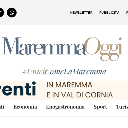
NEWSLETTER
PUBBLICITÀ
#
Unici
ComeLaMaremma
ti
Economia
Enogastronomia
Sport
Turi