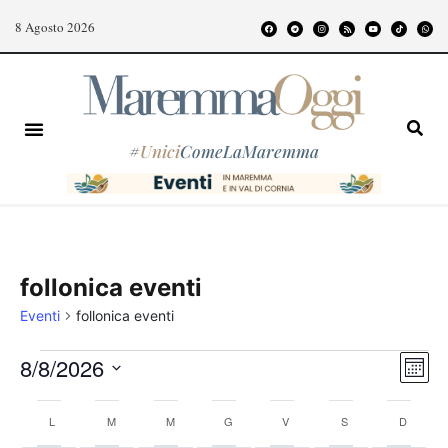
8 Agosto 2026
#
Unici
ComeLaMaremma
follonica eventi
Eventi
follonica eventi
Even
Vist
8/8/2026
Mese
Vist
Nav
Seleziona
Calendario
Navi
la
L
M
M
G
V
S
D
data.