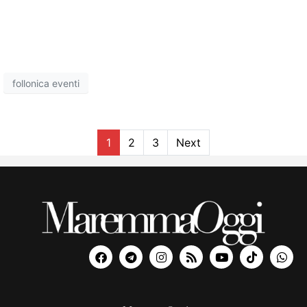
follonica eventi
1
2
3
Next