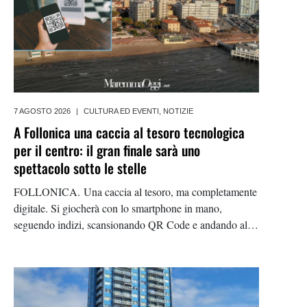
7 AGOSTO 2026
|
CULTURA ED EVENTI
,
NOTIZIE
A Follonica una caccia al tesoro tecnologica
per il centro: il gran finale sarà uno
spettacolo sotto le stelle
FOLLONICA. Una caccia al tesoro, ma completamente
digitale. Si giocherà con lo smartphone in mano,
seguendo indizi, scansionando QR Code e andando alla
scoperta del centro cittadino. In palio c’è una Smart Tv.
È l’idea con cui Angelica Scalise, presidente del