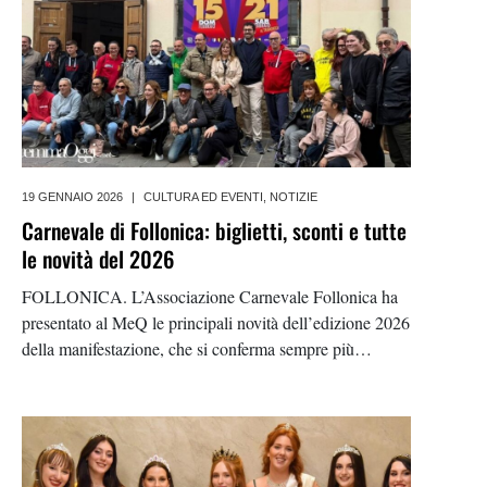
19 GENNAIO 2026
|
CULTURA ED EVENTI
,
NOTIZIE
Carnevale di Follonica: biglietti, sconti e tutte
le novità del 2026
FOLLONICA. L’Associazione Carnevale Follonica ha
presentato al MeQ le principali novità dell’edizione 2026
della manifestazione, che si conferma sempre più
strutturata e capace di fare rete con il territorio. Tra i
cambiamenti più rilevanti c’è il debutto dei box office