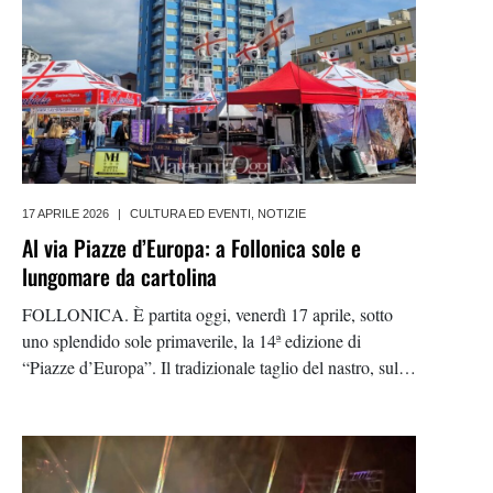
17 APRILE 2026
|
CULTURA ED EVENTI
,
NOTIZIE
Al via Piazze d’Europa: a Follonica sole e
lungomare da cartolina
FOLLONICA. È partita oggi, venerdì 17 aprile, sotto
uno splendido sole primaverile, la 14ª edizione di
“Piazze d’Europa”. Il tradizionale taglio del nastro, sul
lungomare, ha dato ufficialmente il via a uno degli
appuntamenti più attesi della stagione, pronto ad