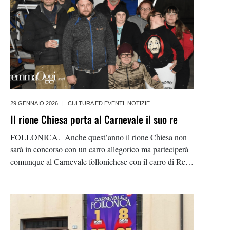
29 GENNAIO 2026
|
CULTURA ED EVENTI
,
NOTIZIE
Il rione Chiesa porta al Carnevale il suo re
FOLLONICA. Anche quest’anno il rione Chiesa non
sarà in concorso con un carro allegorico ma parteciperà
comunque al Carnevale follonichese con il carro di Re
Carnevale. L’incendio scoppiato lo scorso gennaio
all’interno del capannone ha reso impossibile
organizzare un carro