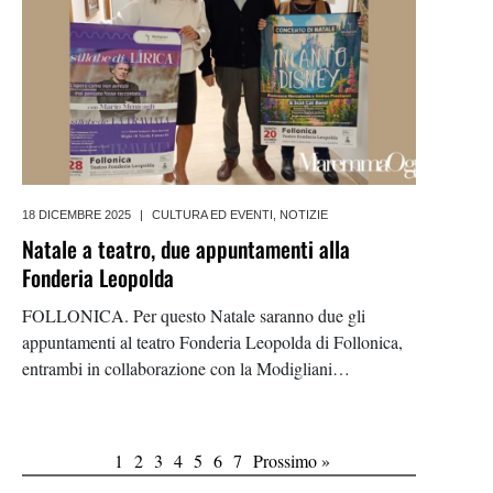
18 DICEMBRE 2025
|
CULTURA ED EVENTI
,
NOTIZIE
Natale a teatro, due appuntamenti alla
Fonderia Leopolda
FOLLONICA. Per questo Natale saranno due gli
appuntamenti al teatro Fonderia Leopolda di Follonica,
entrambi in collaborazione con la Modigliani
Produzioni. Si comincia con Disney il 20 dicembre
Immancabile, come nelle più classiche tradizioni, la
musica che ha accompagnato i
1
2
3
4
5
6
7
Prossimo »