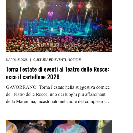
8 APRILE 2026
|
CULTURA ED EVENTI
,
NOTIZIE
Torna l’estate di eventi al Teatro delle Rocce:
ecco il cartellone 2026
GAVORRANO. Torna l’estate nella suggestiva cornice
del Teatro delle Rocce, uno dei luoghi più affascinanti
della Maremma, incastonato nel cuore del complesso
minerario di Gavorrano, all’interno del Parco delle
Colline Metallifere. Per il 2026, LEG Live Emotion
Group, in collaborazione