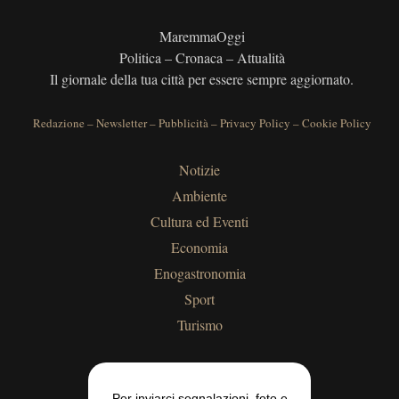
MaremmaOggi
Politica – Cronaca – Attualità
Il giornale della tua città per essere sempre aggiornato.
Redazione
–
Newsletter
–
Pubblicità
–
Privacy Policy
–
Cookie Policy
Notizie
Ambiente
Cultura ed Eventi
Economia
Enogastronomia
Sport
Turismo
Per inviarci segnalazioni, foto e