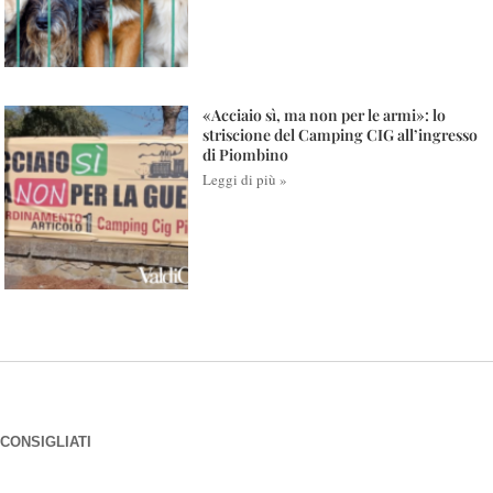
«Acciaio sì, ma non per le armi»: lo
striscione del Camping CIG all’ingresso
di Piombino
Leggi di più »
CONSIGLIATI