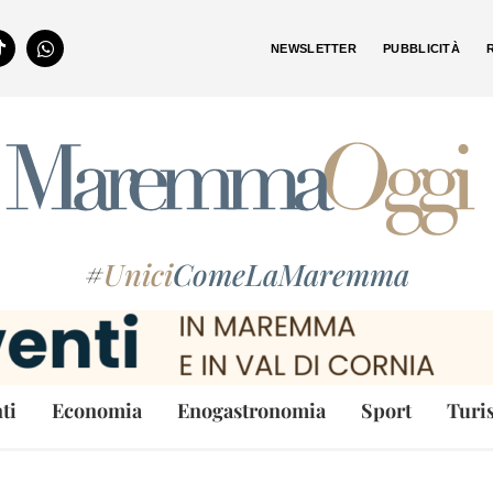
NEWSLETTER
PUBBLICITÀ
#
Unici
ComeLaMaremma
ti
Economia
Enogastronomia
Sport
Turi