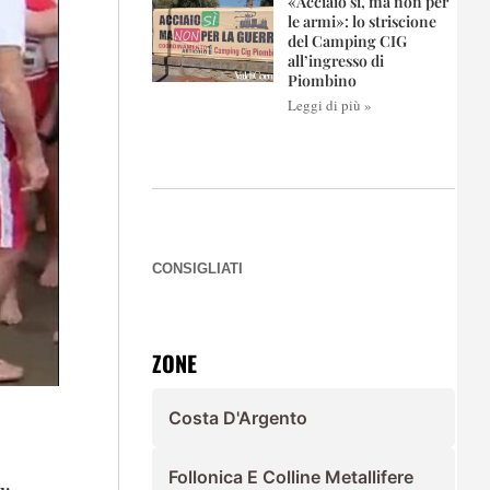
«Acciaio sì, ma non per
le armi»: lo striscione
del Camping CIG
all’ingresso di
Piombino
Leggi di più »
CONSIGLIATI
ZONE
Costa D'Argento
Follonica E Colline Metallifere