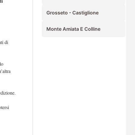
di
Grosseto - Castiglione
Monte Amiata E Colline
ti di
lo
’altra
edizione.
tersi