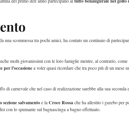
tuffo benaugurale nel golfo 
mattina del primo dell’anno partecipano al
ento
 da una scommessa tra pochi amici, ha contato un centinaio di partecipan
nche molti giovanissimi con le loro famiglie mentre, al contrario, come 
e per l’occasione
a voler quasi ricordare che tra poco più di un mese un
o di carnevale che nel caso di realizzazione sarebbe alla sua seconda 
o sezione salvamento
Croce Rossa
e la
che ha allestito i gazebo per po
indisi con lo spumante sul bagnasciuga a bagno effettuato.