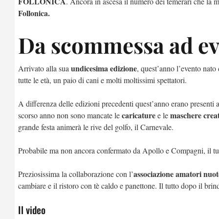
FOLLONICA
. Ancora in ascesa il numero dei temerari che la 
Follonica.
Da scommessa ad ev
undicesima edizione
Arrivato alla sua
, quest’anno l’evento nato
tutte le età, un paio di cani e molti moltissimi spettatori.
A differenza delle edizioni precedenti quest’anno erano presenti a
caricature
maschere creat
scorso anno non sono mancate le
e le
grande festa animerà le rive del golfo, il Carnevale.
Probabile ma non ancora confermato da Apollo e Compagni, il tuff
associazione amatori nuot
Preziosissima la collaborazione con l’
cambiare e il ristoro con tè caldo e panettone. Il tutto dopo il br
Il video