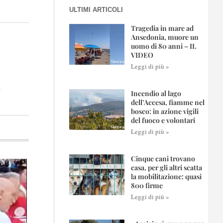
ULTIMI ARTICOLI
Tragedia in mare ad
Ansedonia, muore un
uomo di 80 anni – IL
VIDEO
Leggi di più »
è
Incendio al lago
dell’Accesa, fiamme nel
bosco: in azione vigili
del fuoco e volontari
Leggi di più »
Cinque cani trovano
casa, per gli altri scatta
la mobilitazione: quasi
800 firme
Leggi di più »