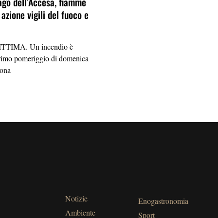
lago dell’Accesa, fiamme
 azione vigili del fuoco e
TIMA. Un incendio è
primo pomeriggio di domenica
zona
Notizie
Enogastronomia
Ambiente
Sport