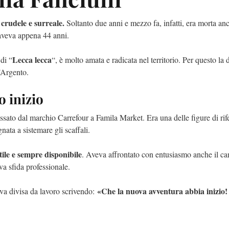
crudele e surreale.
o
Soltanto due anni e mezzo fa, infatti, era morta an
 aveva appena 44 anni.
Lecca lecca
di “
“, è molto amata e radicata nel territorio. Per questo la
’Argento.
o inizio
sato dal marchio Carrefour a Famila Market. Era una delle figure di ri
nata a sistemare gli scaffali.
tile e sempre disponibile
. Aveva affrontato con entusiasmo anche il c
 sfida professionale.
«Che la nuova avventura abbia inizio!
ova divisa da lavoro scrivendo: