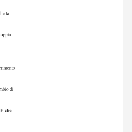
che la
 doppia
ferimento
ambio di
 E che