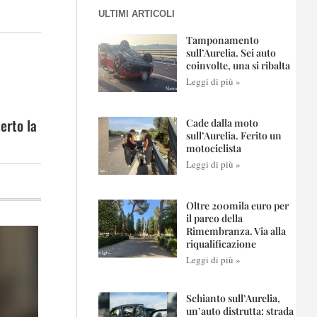
ULTIMI ARTICOLI
Tamponamento
sull’Aurelia. Sei auto
coinvolte, una si ribalta
Leggi di più »
erto la
Cade dalla moto
sull’Aurelia. Ferito un
motociclista
Leggi di più »
Oltre 200mila euro per
il parco della
Rimembranza. Via alla
riqualificazione
Leggi di più »
Schianto sull’Aurelia,
un’auto distrutta: strada