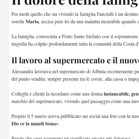
Per molti quello che sta vivendo la famiglia Fanciulli è un destin
Marta
sorella
, uccisa pure lei da una malattia incurabile quando
La famiglia, conosciuta a Porto Santo Stefano con il soprannome 
tragedia ha colpito profondamente tutta la comunità della Costa d
Il lavoro al supermercato e il nuov
Alessandra lavorava nel supermercato di Albinia recentemente pas
del punto vendita: sempre presente tra le corsie, alla cassa o impeg
instancabile, gen
Colleghi e clienti la ricordano come una donna
marchio del supermercato, vivendo quel passaggio come una nuova
Proprio il 5 marzo aveva pubblicato sui social una foto con la nu
Dio ce la mandi bona»
.
Parole che oggi assumono un significato ancora più doloroso.