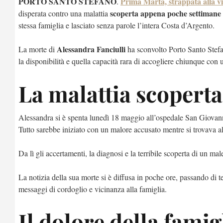
PORTO SANTO STEFANO
Prima Marta, strappata alla vi
.
scoperta appena poche settimane 
disperata contro una malattia
stessa famiglia e lasciato senza parole l’intera Costa d’Argento.
Alessandra Fanciulli
La morte di
ha sconvolto Porto Santo Stefano
la disponibilità e quella capacità rara di accogliere chiunque con u
La malattia scoperta
Alessandra si è spenta lunedì 18 maggio all’ospedale San Giovann
Tutto sarebbe iniziato con un malore accusato mentre si trovava a
Da lì gli accertamenti, la diagnosi e la terribile scoperta di un m
La notizia della sua morte si è diffusa in poche ore, passando di t
messaggi di cordoglio e vicinanza alla famiglia.
Il dolore della famig