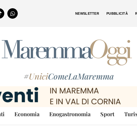
NEWSLETTER
PUBBLICITÀ
#
Unici
ComeLaMaremma
ti
Economia
Enogastronomia
Sport
Turi