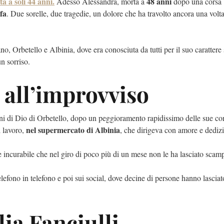
ta a soli
44 anni
.
48 anni
Adesso Alessandra, morta a
dopo una corsa
fa
. Due sorelle, due tragedie, un dolore che ha travolto ancora una volta
, Orbetello e Albinia, dove era conosciuta da tutti per il suo carattere 
n sorriso.
 all’improvviso
i di Dio di Orbetello, dopo un peggioramento rapidissimo delle sue co
nel supermercato di Albinia
l lavoro,
, che dirigeva con amore e dediz
ale incurabile che nel giro di poco più di un mese non le ha lasciato scam
elefono in telefono e poi sui social, dove decine di persone hanno lasciat
lia Fanciulli