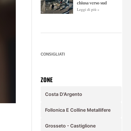
chiusa verso sud
Leggi di più »
CONSIGLIATI
ZONE
Costa D'Argento
Follonica E Colline Metallifere
Grosseto - Castiglione