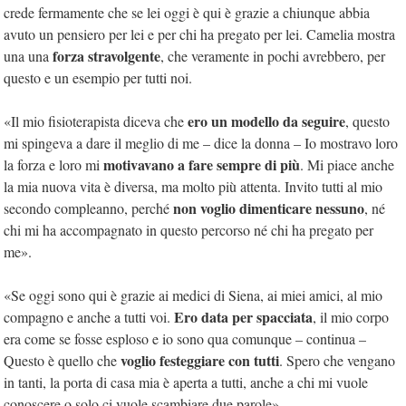
crede fermamente che se lei oggi è qui è grazie a chiunque abbia
avuto un pensiero per lei e per chi ha pregato per lei. Camelia mostra
forza stravolgente
una una
, che veramente in pochi avrebbero, per
questo e un esempio per tutti noi.
ero un modello da seguire
«Il mio fisioterapista diceva che
, questo
mi spingeva a dare il meglio di me – dice la donna – Io mostravo loro
motivavano a fare sempre di più
la forza e loro mi
. Mi piace anche
la mia nuova vita è diversa, ma molto più attenta. Invito tutti al mio
non voglio dimenticare nessuno
secondo compleanno, perché
, né
chi mi ha accompagnato in questo percorso né chi ha pregato per
me».
«Se oggi sono qui è grazie ai medici di Siena, ai miei amici, al mio
Ero data per spacciata
compagno e anche a tutti voi.
, il mio corpo
era come se fosse esploso e io sono qua comunque – continua –
voglio festeggiare con tutti
Questo è quello che
. Spero che vengano
in tanti, la porta di casa mia è aperta a tutti, anche a chi mi vuole
conoscere o solo ci vuole scambiare due parole».