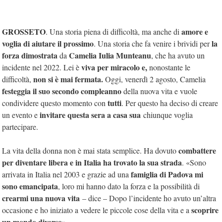
GROSSETO
amore e
. Una storia piena di difficoltà, ma anche di
voglia di aiutare il prossimo
la
. Una storia che fa venire i brividi per
forza dimostrata
Camelia Iulia Munteanu
da
, che ha avuto un
viva per miracolo e,
incidente nel 2022. Lei è
nonostante le
non si è mai fermata.
difficoltà,
Oggi, venerdì 2 agosto, Camelia
festeggia il suo secondo compleanno
della nuova vita e vuole
tutti
condividere questo momento con
. Per questo ha deciso di creare
invitare questa sera a casa sua
un evento e
chiunque voglia
partecipare.
combattere
La vita della donna non è mai stata semplice. Ha dovuto
per diventare libera e in Italia ha trovato la sua strada
. «Sono
famiglia di Padova mi
arrivata in Italia nel 2003 e grazie ad una
sono emancipata
, loro mi hanno dato la forza e la possibilità di
crearmi una nuova vita
– dice –
Dopo l’incidente ho avuto un’altra
scoprire
occasione e ho iniziato a vedere le piccole cose della vita e a
un mondo diverso
».