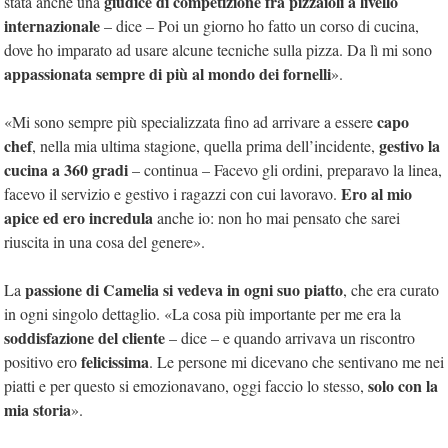
giudice di competizione fra pizzaioli a livello
stata anche una
internazionale
– dice – Poi un giorno ho fatto un corso di cucina,
dove ho imparato ad usare alcune tecniche sulla pizza. Da lì mi sono
appassionata sempre di più al mondo dei fornelli
».
capo
«Mi sono sempre più specializzata fino ad arrivare a essere
chef
gestivo la
, nella mia ultima stagione, quella prima dell’incidente,
cucina a 360 gradi
– continua – Facevo gli ordini, preparavo la linea,
Ero al mio
facevo il servizio e gestivo i ragazzi con cui lavoravo.
apice ed ero incredula
anche io: non ho mai pensato che sarei
riuscita in una cosa del genere».
passione di Camelia si vedeva in ogni suo piatto
La
, che era curato
in ogni singolo dettaglio. «La cosa più importante per me era la
soddisfazione del cliente
– dice – e quando arrivava un riscontro
felicissima
positivo ero
. Le persone mi dicevano che sentivano me nei
solo con la
piatti e per questo si emozionavano, oggi faccio lo stesso,
mia storia
».