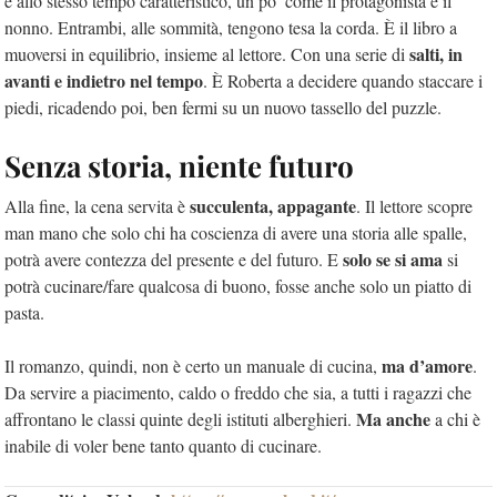
e allo stesso tempo caratteristico, un po’ come il protagonista e il
nonno. Entrambi, alle sommità, tengono tesa la corda. È il libro a
salti, in
muoversi in equilibrio, insieme al lettore. Con una serie di
avanti e indietro nel tempo
. È Roberta a decidere quando staccare i
piedi, ricadendo poi, ben fermi su un nuovo tassello del puzzle.
Senza storia, niente futuro
succulenta, appagante
Alla fine, la cena servita è
. Il lettore scopre
man mano che solo chi ha coscienza di avere una storia alle spalle,
solo se si ama
potrà avere contezza del presente e del futuro. E
si
potrà cucinare/fare qualcosa di buono, fosse anche solo un piatto di
pasta.
ma d’amore
Il romanzo, quindi, non è certo un manuale di cucina,
.
Da servire a piacimento, caldo o freddo che sia, a tutti i ragazzi che
Ma anche
affrontano le classi quinte degli istituti alberghieri.
a chi è
inabile di voler bene tanto quanto di cucinare.