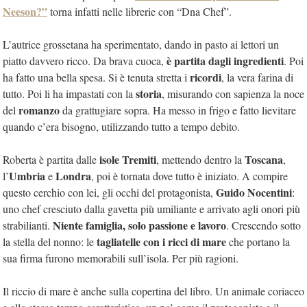
Neeson?”
torna infatti nelle librerie con “Dna Chef”.
L’autrice grossetana ha sperimentato, dando in pasto ai lettori un
è partita dagli ingredienti
piatto davvero ricco. Da brava cuoca,
. Poi
ricordi
ha fatto una bella spesa. Si è tenuta stretta i
, la vera farina di
storia
tutto. Poi li ha impastati con la
, misurando con sapienza la noce
romanzo
del
da grattugiare sopra. Ha messo in frigo e fatto lievitare
quando c’era bisogno, utilizzando tutto a tempo debito.
isole Tremiti
Toscana
Roberta è partita dalle
, mettendo dentro la
,
Umbria
Londra
l’
e
, poi è tornata dove tutto è iniziato. A compire
Guido Nocentini
questo cerchio con lei, gli occhi del protagonista,
:
uno chef cresciuto dalla gavetta più umiliante e arrivato agli onori più
Niente famiglia, solo passione e lavoro
strabilianti.
. Crescendo sotto
tagliatelle con i ricci di mare
la stella del nonno: le
che portano la
sua firma furono memorabili sull’isola. Per più ragioni.
Il riccio di mare è anche sulla copertina del libro. Un animale coriaceo