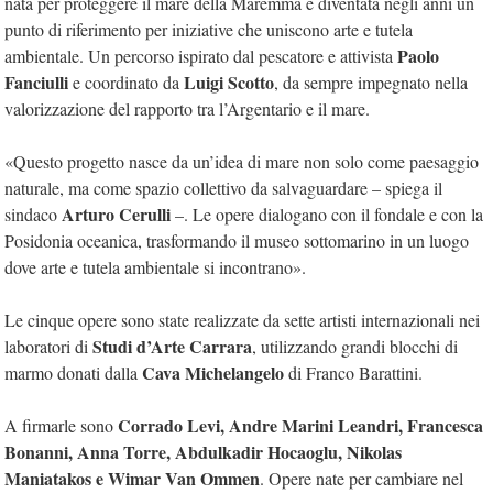
nata per proteggere il mare della Maremma e diventata negli anni un
punto di riferimento per iniziative che uniscono arte e tutela
Paolo
ambientale. Un percorso ispirato dal pescatore e attivista
Fanciulli
Luigi Scotto
e coordinato da
, da sempre impegnato nella
valorizzazione del rapporto tra l’Argentario e il mare.
«Questo progetto nasce da un’idea di mare non solo come paesaggio
naturale, ma come spazio collettivo da salvaguardare – spiega il
Arturo Cerulli
sindaco
–. Le opere dialogano con il fondale e con la
Posidonia oceanica, trasformando il museo sottomarino in un luogo
dove arte e tutela ambientale si incontrano».
Le cinque opere sono state realizzate da sette artisti internazionali nei
Studi d’Arte Carrara
laboratori di
, utilizzando grandi blocchi di
Cava Michelangelo
marmo donati dalla
di Franco Barattini.
Corrado Levi, Andre Marini Leandri, Francesca
A firmarle sono
Bonanni, Anna Torre, Abdulkadir Hocaoglu, Nikolas
Maniatakos e Wimar Van Ommen
. Opere nate per cambiare nel